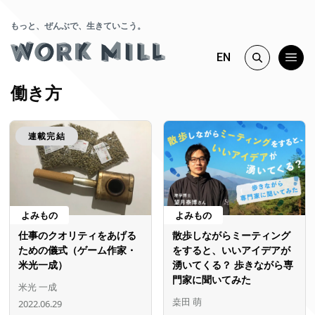
もっと、ぜんぶで、生きていこう。
EN
働き方
連載完結
よみもの
よみもの
仕事のクオリティをあげる
散歩しながらミーティング
ための儀式（ゲーム作家・
をすると、いいアイデアが
米光一成）
湧いてくる？ 歩きながら専
門家に聞いてみた
米光 一成
桒田 萌
2022.06.29