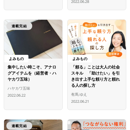
2022.06.28
連載完結
よみもの
よみもの
集中したい時こそ、アナロ
「頼る」ことは大人の社会
グアイテムを（経営者・ハ
スキル 「助けたい」を引
ヤカワ五味）
き出す上手な頼り方と頼れ
る人の探し方
ハヤカワ五味
有馬 ゆえ
2022.06.22
2022.06.21
連載完結