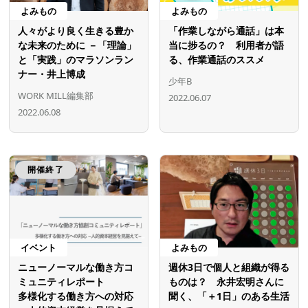
よみもの
よみもの
人々がより良く生きる豊か
「作業しながら通話」は本
な未来のために －「理論」
当に捗るの？ 利用者が語
と「実践」のマラソンラン
る、作業通話のススメ
ナー・井上博成
少年B
WORK MILL編集部
2022.06.07
2022.06.08
開催終了
イベント
よみもの
ニューノーマルな働き方コ
週休3日で個人と組織が得る
ミュニティレポート
ものは？ 永井宏明さんに
多様化する働き方への対応
聞く、「＋1日」のある生活