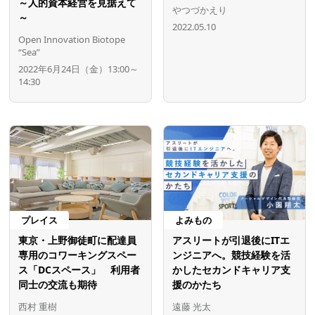
～人的資本経営を見据えて
やつづかえり
～
2022.05.10
Open Innovation Biotope
“Sea”
2022年6月24日（金）13:00～
14:30
プレイス
よみもの
東京・上野御徒町に配達員
アスリートが引退後にITエ
専用のコワーキングスペー
ンジニアへ。競技経験を活
ス「DCスペース」 利用者
かしたセカンドキャリア支
同士の交流も期待
援のかたち
西村 重樹
遠藤 光太