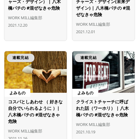
ャーズ・デザイン） | 八木
チャーズ・デザイン(未来デ
橋パチの #混ぜなきゃ危険
ザイン) | 八木橋パチの #混
ぜなきゃ危険
WORK MILL編集部
WORK MILL編集部
2021.12.20
2021.12.01
連載完結
連載完結
よみもの
よみもの
コスパとしあわせ （ 好きな
クライストチャーチに呼ば
自分でいられるように ）|
れた話（ワーホリ） | 八木
八木橋パチの #混ぜなきゃ
橋パチの #混ぜなきゃ危険
危険
WORK MILL編集部
WORK MILL編集部
2021.10.19
2021.11.16