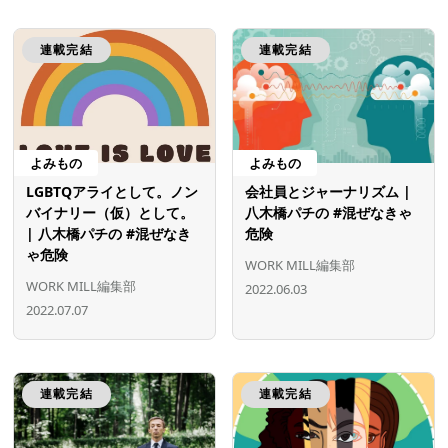
連載完結
連載完結
よみもの
よみもの
LGBTQアライとして。ノン
会社員とジャーナリズム |
バイナリー（仮）として。
八木橋パチの #混ぜなきゃ
| 八木橋パチの #混ぜなき
危険
ゃ危険
WORK MILL編集部
WORK MILL編集部
2022.06.03
2022.07.07
連載完結
連載完結