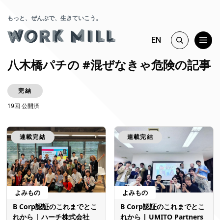
もっと、ぜんぶで、生きていこう。
EN
八木橋パチの #混ぜなきゃ危険の記事
完結
19回 公開済
連載完結
連載完結
よみもの
よみもの
B Corp認証のこれまでとこ
B Corp認証のこれまでとこ
れから | ハーチ株式会社
れから | UMITO Partners