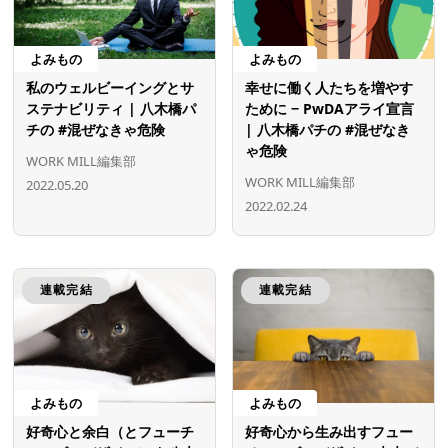
よみもの
よみもの
私のウェルビーイングとサ
幸せに働く人たちを増やす
ステナビリティ | 八木橋パ
ために − PwDAアライ宣言
チの #混ぜなきゃ危険
| 八木橋パチの #混ぜなき
ゃ危険
WORK MILL編集部
WORK MILL編集部
2022.05.20
2022.02.24
連載完結
連載完結
よみもの
よみもの
好奇心と余白（とフューチ
好奇心から生み出すフュー