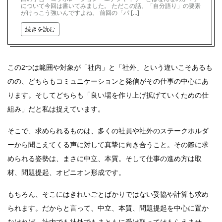
について今回は書いてみました。 ただこの話、「自分語り」の要素
がけっこう強いんですよね。 前回の「パ […]
続きを読む
この2つは範囲や対象が「社内」と「社外」という違いこそあるも
のの、どちらもコミュニケーションと発信がその仕事の中心にあ
ります。そしてどちらも「良い場を作り上げ拡げていくための仕
組み」だと私は捉えています。
そこで、求められるものは、多くの社員や社外のステークホルダ
ーから聞こえてくる声に対して真摯に向き合うこと。その際に求
められる姿勢は、まさに中立、本質。そして仕事の進め方は取
材、問題提起、オピニオン形成です。
もちろん、そこにはきれいごとばかりではない妥協や計算も求め
られます。だからと言って、中立、本質、問題提起を中心に置か
なければ、社内でも社外でもまともに受け取ってはもらえませ