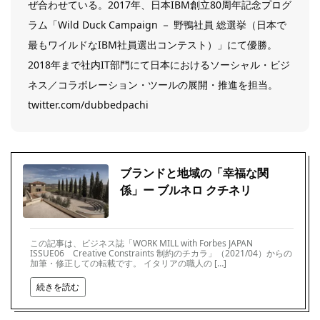
ぜ合わせている。2017年、日本IBM創立80周年記念プログ
ラム「Wild Duck Campaign － 野鴨社員 総選挙（日本で
最もワイルドなIBM社員選出コンテスト）」にて優勝。
2018年まで社内IT部門にて日本におけるソーシャル・ビジ
ネス／コラボレーション・ツールの展開・推進を担当。
twitter.com/dubbedpachi
ブランドと地域の「幸福な関
係」ー ブルネロ クチネリ
この記事は、ビジネス誌「WORK MILL with Forbes JAPAN
ISSUE06 Creative Constraints 制約のチカラ」（2021/04）からの
加筆・修正しての転載です。 イタリアの職人の […]
続きを読む