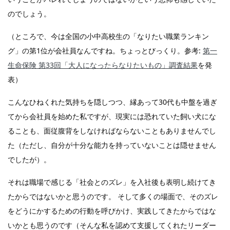
のでしょう。
（ところで、今は全国の小中高校生の「なりたい職業ランキン
グ」の第1位が会社員なんですね。ちょっとびっくり。参考:
第一
生命保険 第33回「大人になったらなりたいもの」調査結果
を発
表）
こんなひねくれた気持ちを隠しつつ、縁あって30代も中盤を過ぎ
てから会社員を始めた私ですが、現実には恐れていた飼い犬にな
ることも、面従腹背をしなければならないこともありませんでし
た（ただし、自分が十分な能力を持っていないことは隠せません
でしたが）。
それは職場で感じる「社会とのズレ」を入社後も表明し続けてき
たからではないかと思うのです。 そして多くの場面で、そのズレ
をどうにかするための行動を呼びかけ、実践してきたからではな
いかとも思うのです（そんな私を認めて支援してくれたリーダー