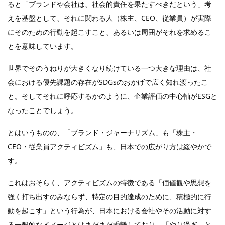
ると「ブランドや会社は、社会的責任を果たすべきだという」考
えを基盤として、それに関わる人（株主、CEO、従業員）が実際
にそのための行動を起こすこと、あるいは周囲がそれを求めるこ
とを意味しています。
世界でそのうねりが大きくなり続けている一つ大きな理由は、社
会における優先課題の存在がSDGsのおかげで広く知れ渡ったこ
と。そしてそれに呼応するかのように、企業評価の中心軸がESGと
なったことでしょう。
とはいうものの、「ブランド・ジャーナリズム」も「株主・
CEO・従業員アクティビズム」も、日本での広がり方は緩やかで
す。
これはおそらく、アクティビズムの特徴である「価値観や思想を
強く打ち出すのみならず、特定の目的達成のために、積極的に行
動を起こす」という行為が、日本における会社やその活動に対す
る一般的なイメージとはまだまだ乖離しており、「やり過ぎ」と