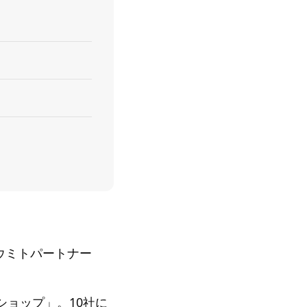
（ウミトパートナー
。
ョップ」。10社に