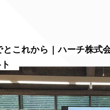
までとこれから | ハーチ株式
―ト