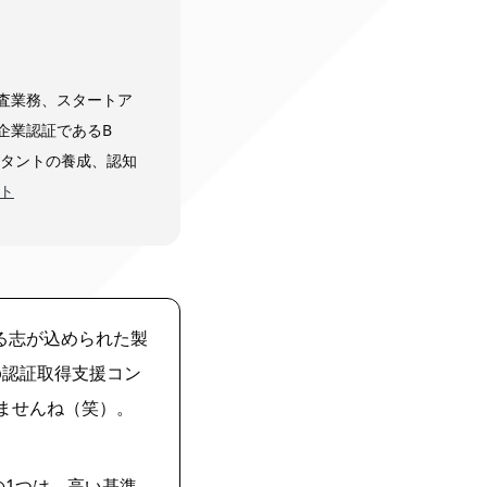
査業務、スタートア
企業認証であるB
ルタントの養成、認知
イト
る志が込められた製
p認証取得支援コン
ませんね（笑）。
トの1つは、高い基準