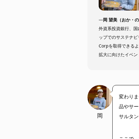
―
岡 望美（おか・の
外資系投資銀行、国
ップでのサステナビ
Corpを取得でき
拡大に向けたイベン
変わりま
品やサー
https://riseph
岡
サルタン
oto.net/
ここで、