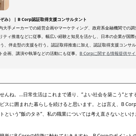
ぞみ） | B Corp認証取得支援コンサルタント
内大手メーカーでの経営企画やマーケティング、政府系金融機関での調
リティ推進などに従事。幅広い経験と知見を活かし、日本の企業が国際
るよう、伴走型の支援を行う。認証取得推進に加え、認証取得支援コンサ
ト企画、講演や執筆などの活動にも従事。
B Corpに関する情報提供サ
せんね。…日常生活はこれまで通り、”よい社会を築こう”とす
ビスに囲まれた暮らしを続けると思います。とは言え、B Cor
トという”飯のタネ”、私の職業については考え直さないといけ
簡単にB Corpの特徴に触れておきますね。B Corpのポイン