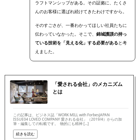
ラフトマンシップがある。その証拠に、たくさ
んのお客様に選ばれ続けてきたわけですから。
そのすごさが、一番わかってほしい社員たちに
伝わっていなかった。そこで、
錦城護謨の持っ
ている技術を「見える化」する必要がある
と考
えました。
「愛される会社」のメカニズム
とは
この記事は、ビジネス誌「WORK MILL with ForbesJAPAN
ISSUE04 LOVED COMPANY 愛される会社」（2019/4）からの加
筆・編集しての転載です。 物的にも精神 […]
続きを読む