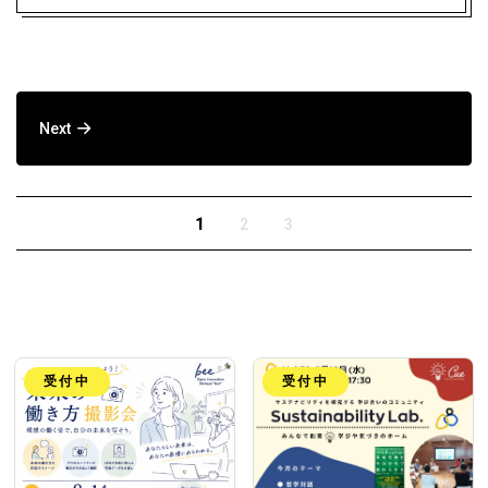
大きなイノベーションで、社内に小さな芽がた
Next
くさん生まれた
1
2
3
受付中
受付中