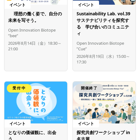
イベント
イベント
理想の働く姿で、自分の
Sustainability Lab. vol.39
未来を写そう。
サステナビリティを探究す
る 学び合いのコミュニテ
Open Innovation Biotope
ィ
”bee”
2026年8月14日（金）18:30～
Open Innovation Biotope
21:00
”Cue”
2026年8月19日（水）15:00～
17:30
受付中
開催終了
イベント
イベント
となりの価値観に、出会
探究共創ワークショップ in
う。
名古屋