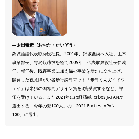
―太田泰造（おおた・たいぞう）
錦城護謨代表取締役社長。2001年、錦城護謨へ入社。土木
事業部長、専務取締役を経て2009年、代表取締役社長に就
任。就任後、既存事業に加え福祉事業を新たに立ち上げ、
開発した視覚障がい者歩行誘導マット「歩導くんガイドウ
ェイ」は米独の国際的デザイン賞を3賞受賞するなど、評
価を受けている。また2021年には経済紙Forbes JAPANが
選出する「今年の顔100人」の「2021 Forbes JAPAN
100」に選出。