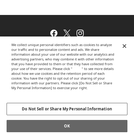
Facebook
Twitter
Instagram
We collect unique personal identifiers such as cookies to analyze
our traffic and to personalize content and ads. We share
information about your use of our website with our analytics and
ウェブサイトのご利用について
advertising partners, who may combine it with other information
that you have provided to them or that they have collected from
your use of their services. Please click "
here
" to see more details
about how we use cookies and the retention period of each
cookie. You have the right to opt out of our sharing of your
プライバシーポリシー
information with our partners. Please click [Do Not Sell or Share
My Personal Information] to exercise your right.
Privacy Policy
Change your sell or share preference
運営会社
Do Not Sell or Share My Personal Information
OK
GLOBALCOPYRIGHT © 2012-2026 OKAMURA CORPORATION.ALL RIGHTS