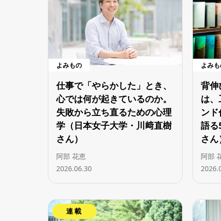
よみもの
よみも
仕事で「やらかした」とき、
背伸
心では何が起きているのか。
は、
失敗から立ち直るための心理
ンド
学（日本女子大学・川﨑直樹
語る
さん）
さん
阿部 花恵
阿部 
2026.06.30
2026.
連載