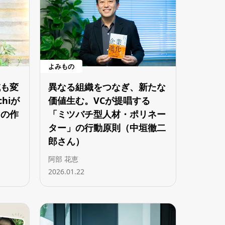
よみもの
域も変
異なる組織をつなぎ、新たな
hiが
価値生む。VCが提唱する
」の作
「ミツバチ型人材・ポリネー
ター」の行動原則（中垣徹二
郎さん）
阿部 花恵
2026.01.22