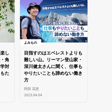
よみもの
に楽し
目指すのはエベレストよりも
表・角
難しい山。リーマン登山家・
哲学対
深川健太さんに聞く、仕事も
にもた
やりたいことも諦めない働き
方
阿部 花恵
2023.04.04