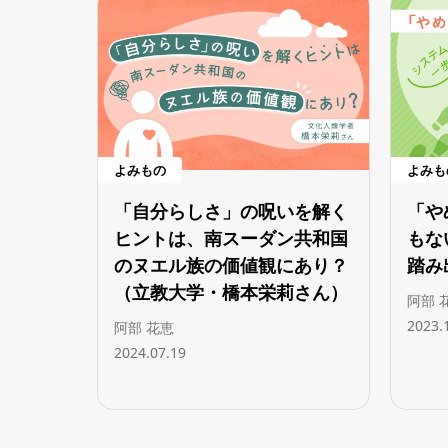
よみもの
よみも
「自分らしさ」の呪いを解く
「や
ヒントは、南スーダン共和国
もな
のヌエル族の価値観にあり？
踏み
（立教大学・橋本栄莉さん）
阿部 
2023.
阿部 花恵
2024.07.19