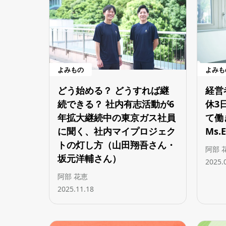
よみもの
よみも
どう始める？ どうすれば継
経営
続できる？ 社内有志活動が6
休3
年拡大継続中の東京ガス社員
て働
に聞く、社内マイプロジェク
Ms.
トの灯し方（山田翔吾さん・
阿部 
坂元洋輔さん）
2025.
阿部 花恵
2025.11.18