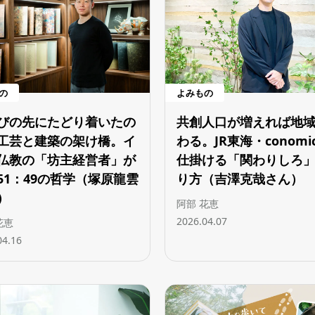
の
よみもの
びの先にたどり着いたの
共創人口が増えれば地
工芸と建築の架け橋。イ
わる。JR東海・conomic
仏教の「坊主経営者」が
仕掛ける「関わりしろ
51：49の哲学（塚原龍雲
り方（吉澤克哉さん）
）
阿部 花恵
2026.04.07
花恵
04.16