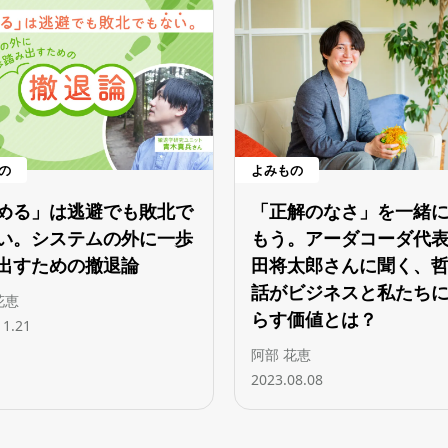
の
よみもの
める」は逃避でも敗北で
「正解のなさ」を一緒
い。システムの外に一歩
もう。アーダコーダ代
出すための撤退論
田将太郎さんに聞く、
話がビジネスと私たち
花恵
らす価値とは？
11.21
阿部 花恵
2023.08.08