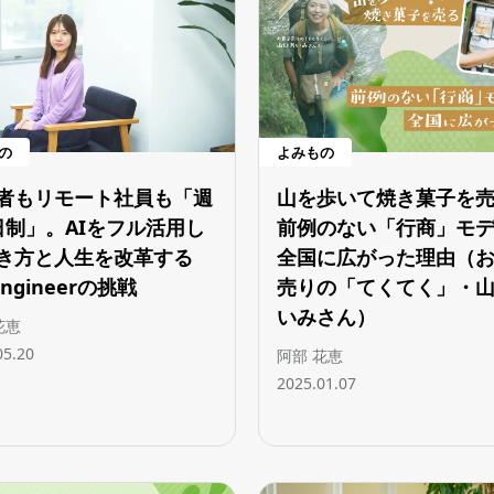
の
よみもの
者もリモート社員も「週
山を歩いて焼き菓子を
日制」。AIをフル活用し
前例のない「行商」モ
き方と人生を改革する
全国に広がった理由（
Engineerの挑戦
売りの「てくてく」・
いみさん）
花恵
05.20
阿部 花恵
2025.01.07