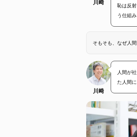
Evoto
川﨑
恥は反射
う仕組み
そもそも、なぜ人間
人間が社
た人間に
Evoto
川﨑