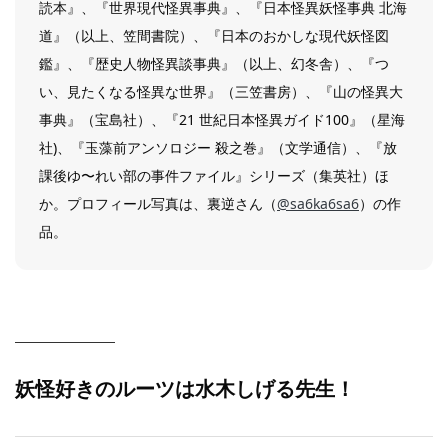
読本』、『世界現代怪異事典』、『日本怪異妖怪事典 北海
道』（以上、笠間書院）、『日本のおかしな現代妖怪図
鑑』、『歴史人物怪異談事典』（以上、幻冬舎）、『つ
い、見たくなる怪異な世界』（三笠書房）、『山の怪異大
事典』（宝島社）、『21 世紀日本怪異ガイド100』（星海
社)、『玉藻前アンソロジー 殺之巻』（文学通信）、『放
課後ゆ〜れい部の事件ファイル』シリーズ（集英社）ほ
か。プロフィール写真は、裏逆さん（
@sa6ka6sa6
）の作
品。
妖怪好きのルーツは水木しげる先生！