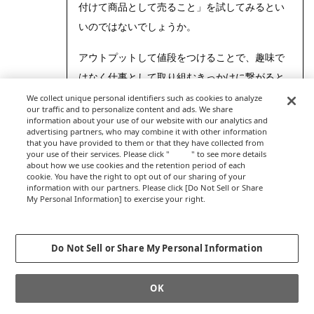
付けて商品として売ること」を試してみるとい
いのではないでしょうか。
アウトプットして値段をつけることで、趣味で
はなく仕事として取り組むきっかけに繋がると
思いますよ。
We collect unique personal identifiers such as cookies to analyze
our traffic and to personalize content and ads. We share
information about your use of our website with our analytics and
advertising partners, who may combine it with other information
that you have provided to them or that they have collected from
your use of their services. Please click "
here
" to see more details
about how we use cookies and the retention period of each
cookie. You have the right to opt out of our sharing of your
information with our partners. Please click [Do Not Sell or Share
My Personal Information] to exercise your right.
Privacy Policy
Change your sell or share preference
Do Not Sell or Share My Personal Information
OK