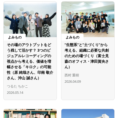
よみもの
よみもの
その場のアウトプットをど
“生態系”と“土づくり”から
う残して活かす？ 3つのビ
考える、組織に必要な共創
ジュアルレコーディングの
のための場づくり（富士見
視点から考える、価値を増
森のオフィス・津田賀央さ
幅させる「キロク」の可能
ん）
性（原 純哉さん、印南 敬介
西村 重樹
さん、沖山 誠さん）
2026.04.09
つるた ちかこ
2026.05.14