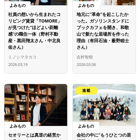
よみもの
よみもの
社員の想いから生まれたコ
地元に“革命”を起こしたか
リビング賃貸「TOMORE」
った。ガソリンスタンドに
が見つけた“ほどよい距離
ブックカフェを開き、和歌
感”の職住一体（野村不動
山で新たな居場所を作った
産・黒田翔太さん・中北良
理由（有田石油・薮野睦士
佑さん）
さん）
ミノシマタカコ
吉村智樹
2026.03.19
2026.03.06
連載
よみもの
よみもの
セオリーとは真逆の経営か
会社の中に“もうひとつの居