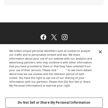
Facebook
Twitter
Instagram
We collect unique personal identifiers such as cookies to analyze
our traffic and to personalize content and ads. We share
ウェブサイトのご利用について
information about your use of our website with our analytics and
advertising partners, who may combine it with other information
that you have provided to them or that they have collected from
your use of their services. Please click "
here
" to see more details
about how we use cookies and the retention period of each
プライバシーポリシー
cookie. You have the right to opt out of our sharing of your
information with our partners. Please click [Do Not Sell or Share
My Personal Information] to exercise your right.
Privacy Policy
運営会社
Change your sell or share preference
Do Not Sell or Share My Personal Information