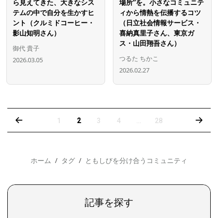
ら見えてきた、大きなシス
場所”を。小さなコミュニテ
テムの中で自分を生かすヒ
ィから情熱を伝播するコツ
ント（クルミドコーヒー・
（日立社会情報サービス・
影山知明さん）
喜納真里子さん、東京ガ
ス・山田翔吾さん）
御代 貴子
つるた ちかこ
2026.03.05
2026.02.27
‹
›
1
2
3
4
…
28
ホーム
タグ
ともしびを分け合うコミュニティ
記事を探す