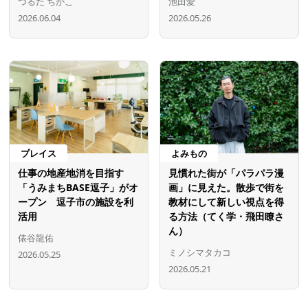
つるた ちかこ
池田愛
2026.06.04
2026.05.26
プレイス
よみもの
仕事の地産地消を目指す
見慣れた街が「パラパラ漫
「うみまちBASE逗子」がオ
画」に見えた。散歩で街を
ープン 逗子市の施設を利
教材にして新しい視点を得
活用
る方法（てく学・飛田瞭さ
ん）
俵谷龍佑
ミノシマタカコ
2026.05.25
2026.05.21