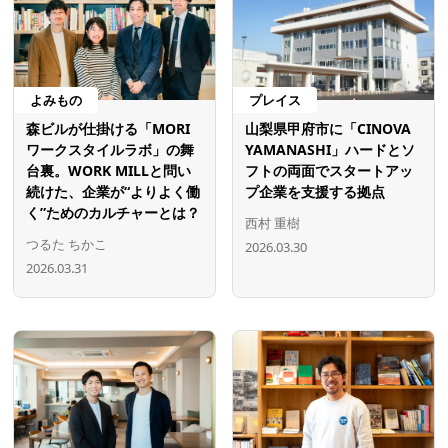
よみもの
プレイス
森ビルが仕掛ける「MORI
山梨県甲府市に「CINOVA
ワークスタイルラボ」の舞
YAMANASHI」ハードとソ
台裏。WORK MILLと問い
フトの両面でスタートアッ
続けた、企業が“よりよく働
プ企業を支援する拠点
く”ためのカルチャーとは？
西村 重樹
つるた ちかこ
2026.03.30
2026.03.31