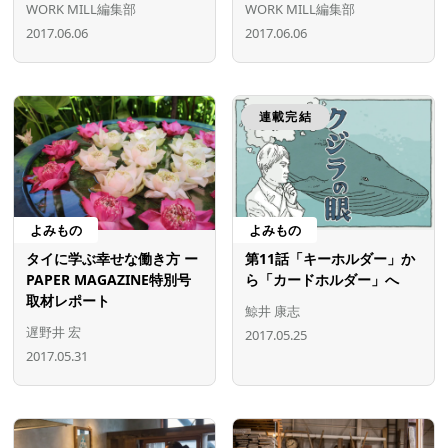
WORK MILL編集部
WORK MILL編集部
2017.06.06
2017.06.06
連載完結
よみもの
よみもの
タイに学ぶ幸せな働き方 ー
第11話「キーホルダー」か
PAPER MAGAZINE特別号
ら「カードホルダー」へ
取材レポート
鯨井 康志
遅野井 宏
2017.05.25
2017.05.31