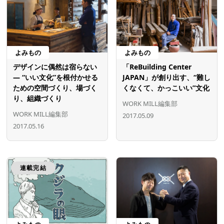
よみもの
よみもの
デザインに偶然は宿らない
「ReBuilding Center
― “いい文化”を根付かせる
JAPAN」が創り出す、“難し
ための空間づくり、場づく
くなくて、かっこいい”文化
り、組織づくり
WORK MILL編集部
WORK MILL編集部
2017.05.09
2017.05.16
連載完結