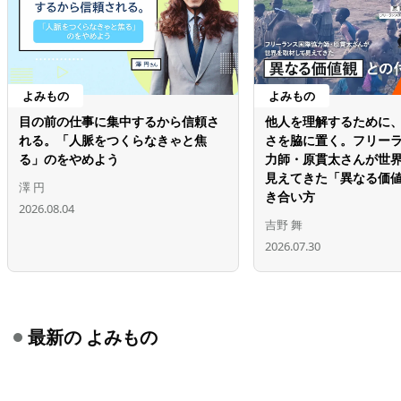
よみもの
よみもの
目の前の仕事に集中するから信頼さ
他人を理解するために
れる。「人脈をつくらなきゃと焦
さを脇に置く。フリー
る」のをやめよう
力師・原貫太さんが世
見えてきた「異なる価
澤 円
き合い方
2026.08.04
吉野 舞
2026.07.30
最新の よみもの