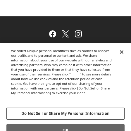
Facebook
Twitter
Instagram
We collect unique personal identifiers such as cookies to analyze
our traffic and to personalize content and ads. We share
ウェブサイトのご利用について
information about your use of our website with our analytics and
advertising partners, who may combine it with other information
that you have provided to them or that they have collected from
your use of their services. Please click "
here
" to see more details
プライバシーポリシー
about how we use cookies and the retention period of each
cookie. You have the right to opt out of our sharing of your
information with our partners. Please click [Do Not Sell or Share
My Personal Information] to exercise your right.
Privacy Policy
運営会社
Change your sell or share preference
Do Not Sell or Share My Personal Information
GLOBALCOPYRIGHT © 2012-2026 OKAMURA CORPORATION.ALL RIGHTS
OK