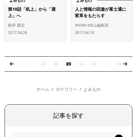
よみもの
よみもの
第10話「机上」から「屋
人と情報の回遊が富士通に
上」へ
変革をもたらす
鯨井 康志
WORK MILL編集部
2017.04.28
2017.04.18
‹
›
1
…
87
88
89
90
91
…
95
ホーム
カテゴリー
よみもの
記事を探す
検