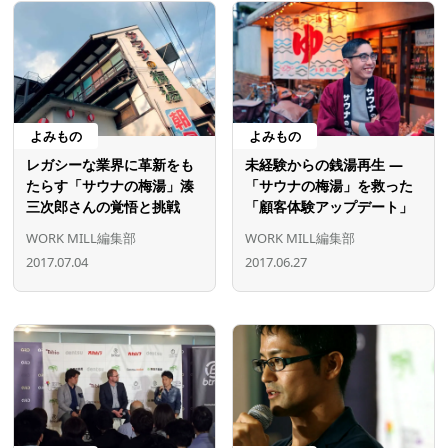
よみもの
よみもの
レガシーな業界に革新をも
未経験からの銭湯再生 ―
たらす「サウナの梅湯」湊
「サウナの梅湯」を救った
三次郎さんの覚悟と挑戦
「顧客体験アップデート」
WORK MILL編集部
WORK MILL編集部
2017.07.04
2017.06.27