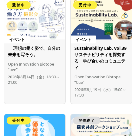
受付中
受付中
イベント
イベント
理想の働く姿で、自分の
Sustainability Lab. vol.39
未来を写そう。
サステナビリティを探究す
る 学び合いのコミュニテ
Open Innovation Biotope
ィ
”bee”
2026年8月14日（金）18:30～
Open Innovation Biotope
21:00
”Cue”
2026年8月19日（水）15:00～
17:30
受付中
開催終了