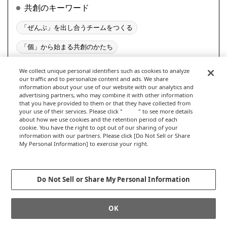
共創のキーワード
「ぜんぶ」を出し合うチームをつくる
「個」から始まる共創のかたち
ともしびを分け合うコミュニティ
We collect unique personal identifiers such as cookies to analyze
our traffic and to personalize content and ads. We share
information about your use of our website with our analytics and
学びのキーワード
advertising partners, who may combine it with other information
that you have provided to them or that they have collected from
your use of their services. Please click "
here
" to see more details
「自分」と素直に向き合う
about how we use cookies and the retention period of each
cookie. You have the right to opt out of our sharing of your
リスキリング、身近なことから
information with our partners. Please click [Do Not Sell or Share
My Personal Information] to exercise your right.
変える、会社・組織の「あたりまえ」
Privacy Policy
Change your sell or share preference
Do Not Sell or Share My Personal Information
キャリアのキーワード
いくつものわたしを持つ生き方
イマドキ個人の解剖図鑑
OK
無い仕事をつくる
自分の「ぜんぶ」でキャリアを描く