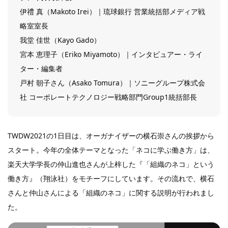
伊禮 真（Makoto Irei）｜琉球銀行 営業統括部メディア戦
略室室長
我堂 佳世（Kayo Gado）
宮本 恵理子（Eriko Miyamoto）｜インタビュアー・ライ
ター・編集者
戸村 朝子さん（Asako Tomura）｜ソニーグループ株式会
社 コーポレートテクノロジー戦略部門Group1統括部長
TWDW2021の1日目は、オーガナイザーの横石崇さんの挨拶から
スタート。今年の全体テーマとなった「ネコに学ぶ働き方」は、
楽天大学学長の仲山進也さんが上梓した『「組織のネコ」という
働き方』（翔泳社）をモチーフにしています。その流れで、横石
さんと仲山さんによる「組織のネコ」に関する説明が行われまし
た。