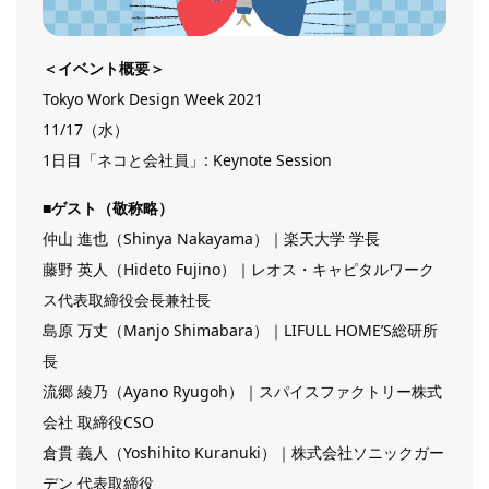
＜イベント概要＞
Tokyo Work Design Week 2021
11/17（水）
1日目「ネコと会社員」: Keynote Session
■ゲスト（敬称略）
仲山 進也（Shinya Nakayama）｜楽天大学 学長
藤野 英人（Hideto Fujino）｜レオス・キャピタルワーク
ス代表取締役会長兼社長
島原 万丈（Manjo Shimabara）｜LIFULL HOME’S総研所
長
流郷 綾乃（Ayano Ryugoh）｜スパイスファクトリー株式
会社 取締役CSO
倉貫 義人（Yoshihito Kuranuki）｜株式会社ソニックガー
デン 代表取締役