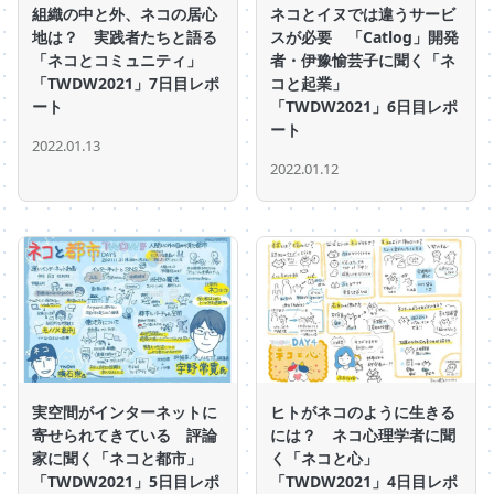
組織の中と外、ネコの居心
ネコとイヌでは違うサービ
地は？ 実践者たちと語る
スが必要 「Catlog」開発
「ネコとコミュニティ」
者・伊豫愉芸子に聞く「ネ
「TWDW2021」7日目レポ
コと起業」
ート
「TWDW2021」6日目レポ
ート
2022.01.13
2022.01.12
実空間がインターネットに
ヒトがネコのように生きる
寄せられてきている 評論
には？ ネコ心理学者に聞
家に聞く「ネコと都市」
く「ネコと心」
「TWDW2021」5日目レポ
「TWDW2021」4日目レポ