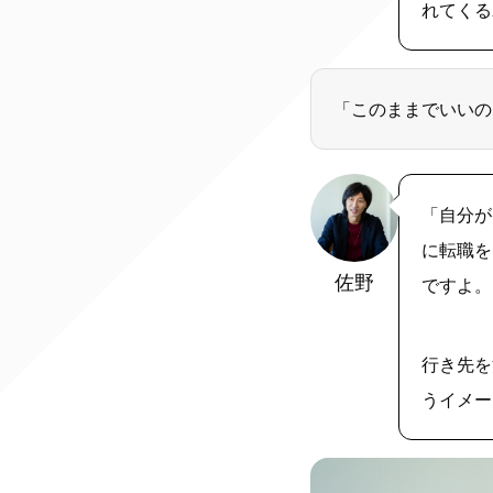
れてくる
「このままでいいの
「自分が
に転職を
佐野
ですよ。
行き先を
うイメー