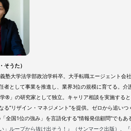
・そうた）
慶應義塾大学法学部政治学科卒。大手転職エージェント会
任者として事業を推進し、業界3位の規模に育てる。介
退職学®︎」の研究家として独立。キャリア相談を実施すると
なる”リザイン・マネジメント”を提供。ゼロから追いつく
の「全国1位の強み」を言語化する”情報発信顧問”でもあ
い」ループから抜け出そう！』（サンマーク出版）
、
『