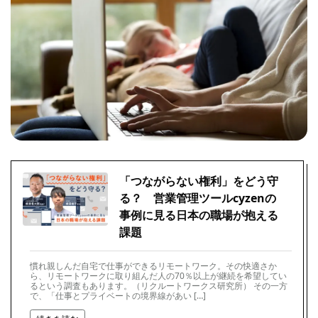
「つながらない権利」をどう守
る？ 営業管理ツールcyzenの
事例に見る日本の職場が抱える
課題
慣れ親しんだ自宅で仕事ができるリモートワーク。その快適さか
ら、リモートワークに取り組んだ人の70％以上が継続を希望してい
るという調査もあります。（リクルートワークス研究所） その一方
で、「仕事とプライベートの境界線があい […]