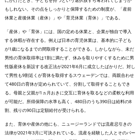
にかけたとき、子どもを持つという選択肢すら奪われてしまうか
もしれない。その点をしっかりと保障するための制度が、「産前
休業と産後休業（産休）」や「育児休業（育休）」である。
「産休」や「育休」には、国の定める休業と、企業が独自で導入
する休暇が存在する。例えば日本の育児休業は、基本的に子ども
が1歳になるまでの間取得することができる。しかしながら、未だ
男性の育休取得率は1割に満たず、休みを取りやすくするために男
性版産休を新設する改正法が2021年6月に成立したばかりだ。対し
て男性も9割近くが育休を取得するスウェーデンでは、両親合わせ
て480日の育休が定められていて、分割して取得することもでき
る。母親と父親が1ヵ月おきに交互に育休を取るなどの柔軟な利用
が可能だ。所得保障の水準も高く、480日のうち390日は給料の8
割、残りの90日は定額給付が受けられる。
また、育休や産休の他にも、ニュージーランドでは流産忌引きの
法律が2021年3月に可決されている。流産を経験した人とそのパー