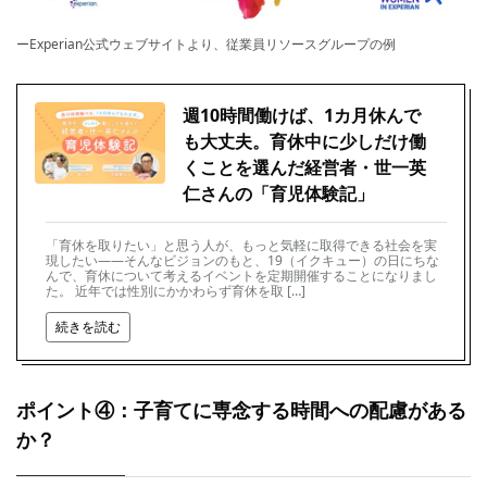
ーExperian公式ウェブサイトより、従業員リソースグループの例
週10時間働けば、1カ月休んで
も大丈夫。育休中に少しだけ働
くことを選んだ経営者・世一英
仁さんの「育児体験記」
「育休を取りたい」と思う人が、もっと気軽に取得できる社会を実
現したい――そんなビジョンのもと、19（イクキュー）の日にちな
んで、育休について考えるイベントを定期開催することになりまし
た。 近年では性別にかかわらず育休を取 […]
続きを読む
ポイント④：子育てに専念する時間への配慮がある
か？