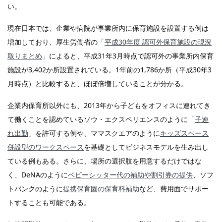
い。
現在日本では、企業や病院が事業所内に保育施設を設置する例は
増加しており、厚生労働省の「
平成30年度 認可外保育施設の現況
取りまとめ
」によると、平成31年3月時点で認可外の事業所内保育
施設が3,402か所設置されている。1年前の1,786か所（平成30年3
月時点）と比較すると、ほぼ倍増していることが分かる。
企業内保育所以外にも、2013年から子どもをオフィスに連れてき
て働くことを認めているソウ・エクスペリエンスのように「
子連
れ出勤
」を許可する例や、ママスクエアのように
キッズスペース
併設型のワークスペース
を基礎としてビジネスモデルを生み出し
ている例もある。さらに、場所の選択肢を用意するだけではな
く、DeNAのように
ベビーシッター代の補助や割引券の提供
、ソフ
トバンクのように
提携保育園の保育料補助
など、費用面でサポー
トすることも可能である。