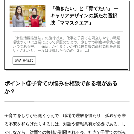
「働きたい」と「育てたい」 ー
キャリアデザインの新たな選択
肢「ママスクエア」
「女性活躍推進法」の施行以来、仕事と子育てを両立しやすい職場
環境づくりは企業にとって課題のひとつ。少しずつ制度や環境が整
いつつある中、「保活」がうまくいかずに保育費の高額負担を余儀
なくされたり、一度は復職したものの「2人 […]
続きを読む
ポイント③子育ての悩みを相談できる場がある
か？
子育てをしながら働くうえで、職場で理解を得たり、孤独から来
る不安を和らげたりするには、対話や情報共有が必要である。し
かしながら、対面での接触が制限される今、社内で子育ての悩み