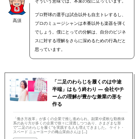
そういう意味では、本業の役に立っています。
プロ野球の選手は試合以外も自主トレするし、
高須
https://riseph
プロのミュージシャンは本番以外も楽器を弾く
oto.net/
でしょう。僕にとっての分解は、自分のビジネ
スに対する理解をさらに深めるための行為だと
思っています。
「二足のわらじを履くのは中途
半端」はもう終わり ― 会社やチ
ームの理解が豊かな兼業の形を
作る
「働き方改革」が多くの企業で推し進められ、副業や柔軟な勤務体
系のあり方が多くの企業で徐々に浸透しつつあり、さまざまな形
で“二足のわらじを履く”を実践する人も増えてきました。 ケイト・
スペード ニューヨークの穐山茉由さんは […]