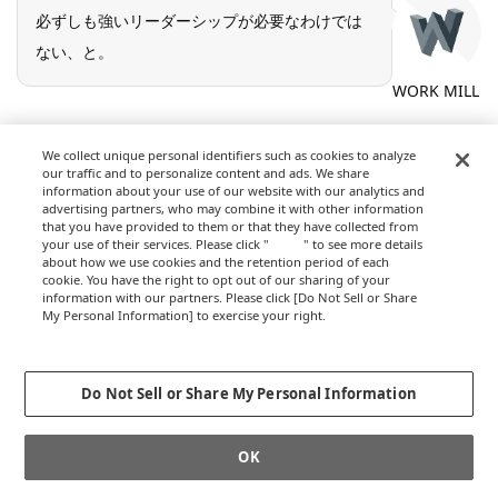
必ずしも強いリーダーシップが必要なわけでは
ない、と。
WORK MILL
We collect unique personal identifiers such as cookies to analyze
あとは、続けていくと似たようなパーソナリテ
our traffic and to personalize content and ads. We share
ィの人が多くなってくるので、時にはまったく
information about your use of our website with our analytics and
advertising partners, who may combine it with other information
違う人を連れてくる、とか。分解のススメでい
that you have provided to them or that they have collected from
高須
https://riseph
your use of their services. Please click "
here
" to see more details
oto.net/
うと、ギャル電（※）さんはまさにそれです
about how we use cookies and the retention period of each
cookie. You have the right to opt out of our sharing of your
ね。
information with our partners. Please click [Do Not Sell or Share
My Personal Information] to exercise your right.
Privacy Policy
（※）「今のギャルは電子工作する時代」をスローガンに活動する
Change your sell or share preference
電子工作ユニット
Do Not Sell or Share My Personal Information
OK