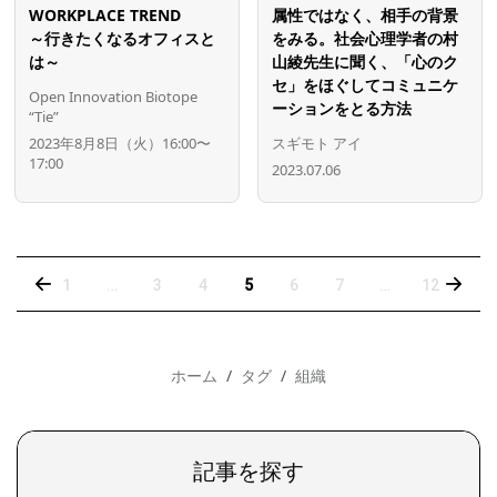
WORKPLACE TREND
属性ではなく、相手の背景
～行きたくなるオフィスと
をみる。社会心理学者の村
は～
山綾先生に聞く、「心のク
セ」をほぐしてコミュニケ
Open Innovation Biotope
ーションをとる方法
“Tie”
2023年8月8日（火）16:00〜
スギモト アイ
17:00
2023.07.06
‹
›
1
…
3
4
5
6
7
…
12
ホーム
タグ
組織
記事を探す