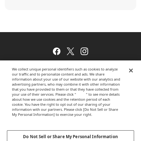
Facebook
Twitter
Instagram
We collect unique personal identifiers such as cookies to analyze
our traffic and to personalize content and ads. We share
ウェブサイトのご利用について
information about your use of our website with our analytics and
advertising partners, who may combine it with other information
that you have provided to them or that they have collected from
your use of their services. Please click "
here
" to see more details
about how we use cookies and the retention period of each
プライバシーポリシー
cookie. You have the right to opt out of our sharing of your
information with our partners. Please click [Do Not Sell or Share
My Personal Information] to exercise your right.
Privacy Policy
運営会社
Change your sell or share preference
Do Not Sell or Share My Personal Information