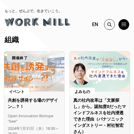
もっと、ぜんぶで、生きていこう。
EN
組織
開催終了
イベント
よみもの
共創を誘発する場のデザイ
真の社内改革は「文脈探
ン…？！
し」から。認知度0だったマ
インドフルネスを社内浸透
Open Innovation Biotope
できた理由（パナソニック
”bee”
インダストリー・村社智宏
2024年1月31日（水）18:30～
さん）
20:30