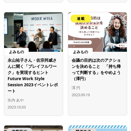
連載
よみもの
よみもの
永山祐子さん・佐宗邦威さ
会議の目的は次のアクショ
んに聞く「プレイフルワー
ンを決めること 「持ち帰
ク」を実現するヒント
って判断する」をやめよう
Future Work Style
（澤円）
Session 2023イベントレポ
澤 円
ート
2023.09.19
矢内 あや
2023.10.03