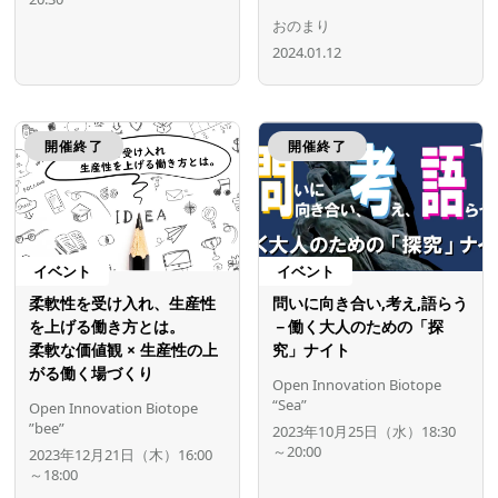
おのまり
2024.01.12
開催終了
開催終了
イベント
イベント
柔軟性を受け入れ、生産性
問いに向き合い,考え,語らう
を上げる働き方とは。
－働く大人のための「探
柔軟な価値観 × 生産性の上
究」ナイト
がる働く場づくり
Open Innovation Biotope
“Sea”
Open Innovation Biotope
”bee”
2023年10月25日（水）18:30
～20:00
2023年12月21日（木）16:00
～18:00