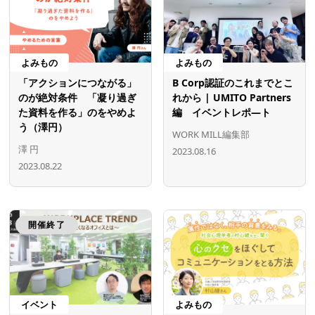
よみもの
よみもの
「アクションにつながる」
B Corp認証のこれまでとこ
のが絶対条件 「凝り過ぎ
れから | UMITO Partners
た資料を作る」のをやめよ
編 イベントレポ―ト
う（澤円）
WORK MILL編集部
澤 円
2023.08.16
2023.08.22
開催終了
イベント
よみもの