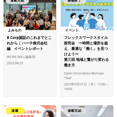
連載完結
開催終了
よみもの
イベント
B Corp認証のこれまでとこ
フレックスワークスタイル
れから | ハーチ株式会社
探究会 〜時間と場所を超
編 イベントレポ―ト
え、最適な「働く」を見つ
けよう〜
WORK MILL編集部
第三回 地域と繋がり変わる
2023.08.23
働き方
Open Innovation Biotope
“Sea”
2023年9月21日（木）17:00～
19:00
連載
連載完結