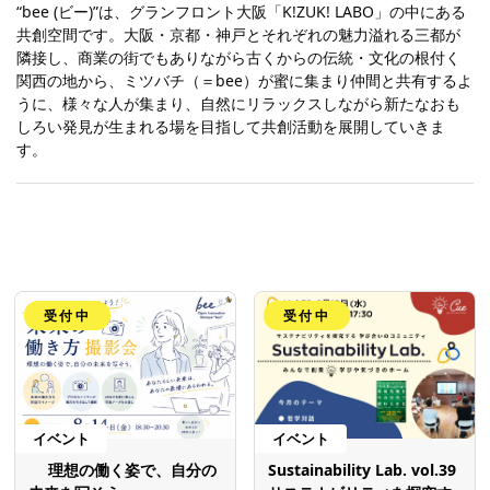
“bee (ビー)”は、グランフロント大阪「K!ZUK! LABO」の中にある
共創空間です。大阪・京都・神戸とそれぞれの魅力溢れる三都が
隣接し、商業の街でもありながら古くからの伝統・文化の根付く
関西の地から、ミツバチ（＝bee）が蜜に集まり仲間と共有するよ
うに、様々な人が集まり、自然にリラックスしながら新たなおも
しろい発見が生まれる場を目指して共創活動を展開していきま
す。
受付中
受付中
イベント
イベント
理想の働く姿で、自分の
Sustainability Lab. vol.39