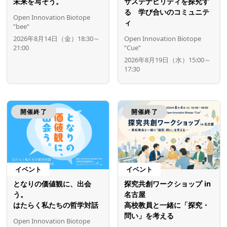
未来を写そう。
サステナビリティを探究す
る 学び合いのコミュニテ
Open Innovation Biotope
ィ
”bee”
2026年8月14日（金）18:30～
Open Innovation Biotope
21:00
”Cue”
2026年8月19日（水）15:00～
17:30
開催終了
開催終了
イベント
イベント
となりの価値観に、出会
探究共創ワークショップ in
う。
名古屋
はたらく私たちの哲学対話
高校教員と一緒に「探究・
問い」を考える
Open Innovation Biotope