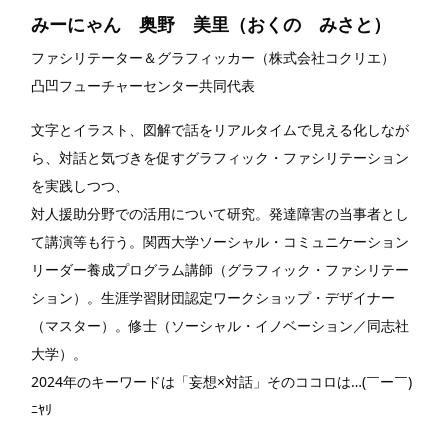
みーにゃん 奥野 美里（おくの みさと）
ファシリテーター＆グラフィッカー（株式会社コクリエ）
凸凹フューチャーセンター共同代表
文字とイラスト、図解で話をリアルタイムで見える化しなが
ら、対話と気づきを促すグラフィック・ファシリテーション
を実践しつつ、
対人援助分野での活用について研究。発達障害の当事者とし
て講演等も行う。関西大学ソーシャル・コミュニケーション
リーダー養成プログラム講師（グラフィック・ファシリテー
ション）。生涯学習財団認定ワークショップ・デザイナー
（マスター）。修士（ソーシャル・イノベーション／同志社
大学）。
2024年のキーワードは「妄想×対話」そのココロは…(￣ー￣)
ﾆﾔﾘ