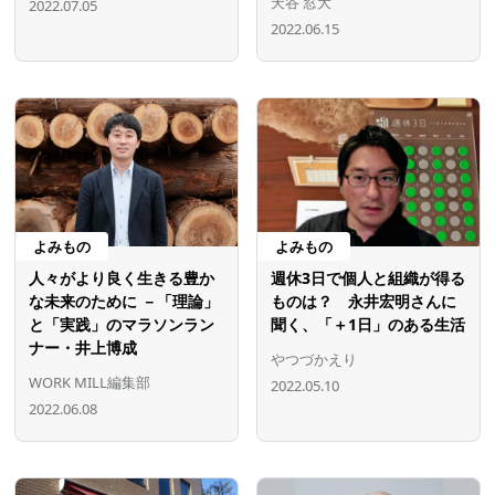
天谷 窓大
2022.07.05
2022.06.15
よみもの
よみもの
人々がより良く生きる豊か
週休3日で個人と組織が得る
な未来のために －「理論」
ものは？ 永井宏明さんに
と「実践」のマラソンラン
聞く、「＋1日」のある生活
ナー・井上博成
やつづかえり
WORK MILL編集部
2022.05.10
2022.06.08