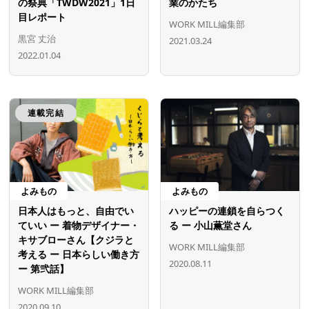
の祭典「TWDW2021」1日
業のかたち
目レポート
WORK MILL編集部
黒宮 丈治
2021.03.24
2022.01.04
連載完結
よみもの
よみもの
日本人はもっと、自由でい
ハッピーの連鎖を自らつく
ていい ー 着物デザイナー・
る ー 小山薫堂さん
キサブローさん【クジラと
WORK MILL編集部
考える ー 日本らしい働き方
2020.08.11
ー 第弐話】
WORK MILL編集部
2020.09.10