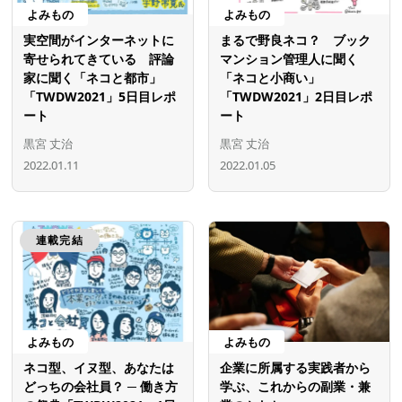
よみもの
よみもの
実空間がインターネットに
まるで野良ネコ？ ブック
寄せられてきている 評論
マンション管理人に聞く
家に聞く「ネコと都市」
「ネコと小商い」
「TWDW2021」5日目レポ
「TWDW2021」2日目レポ
ート
ート
黒宮 丈治
黒宮 丈治
2022.01.11
2022.01.05
連載完結
よみもの
よみもの
ネコ型、イヌ型、あなたは
企業に所属する実践者から
どっちの会社員？ ─ 働き方
学ぶ、これからの副業・兼