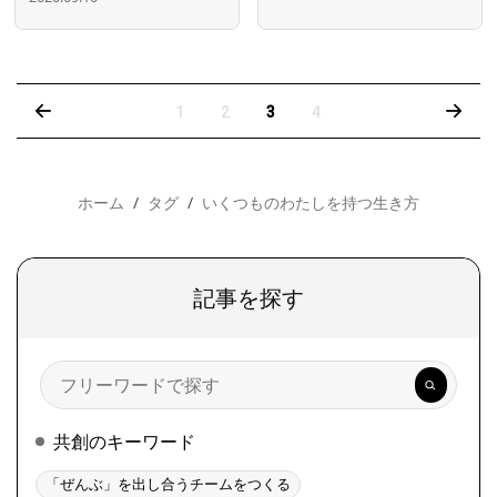
‹
›
1
2
3
4
ホーム
タグ
いくつものわたしを持つ生き方
記事を探す
検
索
共創のキーワード
「ぜんぶ」を出し合うチームをつくる