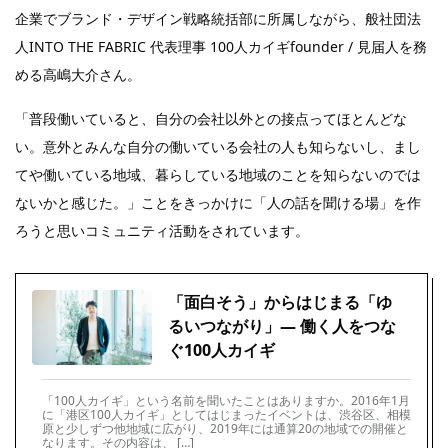
企業でブランド・デザイン戦略統括部に所属しながら、般社団法
人INTO THE FABRIC 代表理事 100人カイギfounder / 見届人を務
める高嶋大介さん。
「普段働いていると、自分の会社以外との接点ってほとんどな
い。意外とみんな自分の働いている会社の人も知らないし、まし
てや働いている地域、暮らしている地域のことを知らないのでは
ないかと感じた。」ことをきっかけに「人の話を聞ける場」を作
ろうと思いコミュニティ活動をされています。
「面白そう」からはじまる「ゆ
るいつながり」― 働く人をつな
ぐ100人カイギ
「100人カイギ」という名前を聞いたことはありますか。2016年1月
に「港区100人カイギ」としてはじまったイベントは、渋谷区、相模
原と少しずつ他地域に広がり、2019年には通算20の地域での開催と
なります。その内容は、 […]