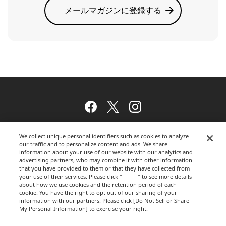
メールマガジンに登録する
Facebook
Twitter
Instagram
We collect unique personal identifiers such as cookies to analyze
our traffic and to personalize content and ads. We share
ウェブサイトのご利用について
information about your use of our website with our analytics and
advertising partners, who may combine it with other information
that you have provided to them or that they have collected from
your use of their services. Please click "
here
" to see more details
プライバシーポリシー
about how we use cookies and the retention period of each
cookie. You have the right to opt out of our sharing of your
information with our partners. Please click [Do Not Sell or Share
My Personal Information] to exercise your right.
Privacy Policy
運営会社
Change your sell or share preference