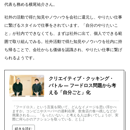
代表も務める横尾祐介さん。
社外の活動で得た知見やノウハウを会社に還元し、やりたい仕事
に繋げるスタイルで仕事をされています。「自分のやりたいこ
と」が社内でできなくても、まずは社外に出て、個人でできる範
囲で取り組んでみる。社外活動で得た知見やノウハウを社内に持
ち帰ることで、会社からも価値を認識され、やりたい仕事に繋げ
られるようです。
クリエイティブ・クッキング・
バトル — フードロス問題から考
える「自分ごと」化
「フードロス」という言葉を聞いて、どんなイメージを思い浮かべ
ますか。コンビニやスーパーの過剰在庫、飲食店の食べ残しなどが
廃棄される……。「もったいない」と考える人は多いでしょうが、実
際に何らかのアクションを取っている、と […]
続きを読む