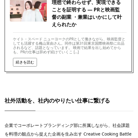
理想で終わらせず、実現できる
ことを証明する ― PRと映画監
督の副業 ・兼業はいかにして叶
えられたか
ケイト・スペード ニューヨークのPRとして働きながら、映画監督と
しても活躍する穐山茉由さん。同作は第31回東京国際映画祭に出品
されるなど、話題となっています。 映画で結果を出し始めてから
も、PRの仕事は辞めず続けていくこ […]
続きを読む
社外活動を、社内のやりたい仕事に繋げる
企業でコーポレートブランディング部に所属しながら、社会課題
を料理の観点から捉えた企画を生み出す Creative Cooking Battle