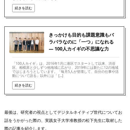
続きを読む
きっかけも目的も課題意識もバ
ラバラなのに「一つ」になれる
― 100人カイギの不思議な力
「100人カイギ」は、2016年1月に港区でスタートして以来、渋谷
区、相模原と少しずつ他地域に広がり、2019年には新たに12の地域
ではじまろうとしています。「毎月5人が登壇して、自分の仕事や活
動について語る」以外には「 […]
続きを読む
最後は、研究者の視点としてデジタルネイティブ世代についてお
話をうかがった際の、実践女子大学准教授の松下先生に取材した
際の記事を紹介します。