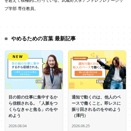
を超えて積極的に行っている。武蔵野大学アントレプレナーシッ
プ学部 専任教員。
やめるための言葉 最新記事
NEW
目の前の仕事に集中するか
通知で動くのは、他人のペ
ら信頼される。「人脈をつ
ースで働くこと。即レスに
くらなきゃと焦る」のをや
振り回されるのをやめよう
めよう
（澤円）
2026.08.04
2026.06.25