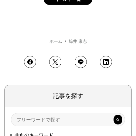
ホーム
鯨井 康志
記事を探す
検
索
共創のキーワード