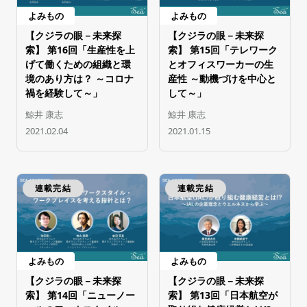
よみもの
よみもの
【クジラの眼－未来探
【クジラの眼－未来探
索】 第16回「生産性を上
索】 第15回「テレワーク
げて働くための組織と環
とオフィスワーカーの生
境のあり方は？ ～コロナ
産性 ～動機づけを中心と
禍を経験して～」
して～」
鯨井 康志
鯨井 康志
2021.02.04
2021.01.15
連載完結
連載完結
よみもの
よみもの
【クジラの眼－未来探
【クジラの眼－未来探
索】 第14回「ニューノー
索】 第13回「日本航空が