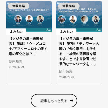
連載完結
連載完結
よみもの
よみもの
【クジラの眼－未来探
【クジラの眼－未来探
索】 第8回「ウィズコロ
索】 第7回「テレワークの
ナ/アフターコロナの働く
際の『働く場所』を考え
場の変化とは？ 」
る ～場所の選択肢を増
やすことでより快適で効
鯨井 康志
果的なテレワークを～ 」
2020.06.29
鯨井 康志
2020.05.28
記事をもっと見る