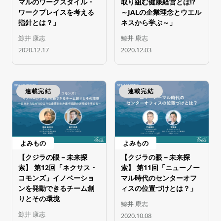
マルのワークスタイル・
取り組む健康経営とは!?
ワークプレイスを考える
～JALの企業理念とウエル
指針とは？」
ネスから学ぶ～」
鯨井 康志
鯨井 康志
2020.12.17
2020.12.03
連載完結
連載完結
よみもの
よみもの
【クジラの眼－未来探
【クジラの眼－未来探
索】 第12回「ネクサス・
索】 第11回「ニューノー
コモンズ」イノベーショ
マル時代のセンターオフ
ンを発動できるチーム創
ィスの位置づけとは？」
りとその環境
鯨井 康志
鯨井 康志
2020.10.08