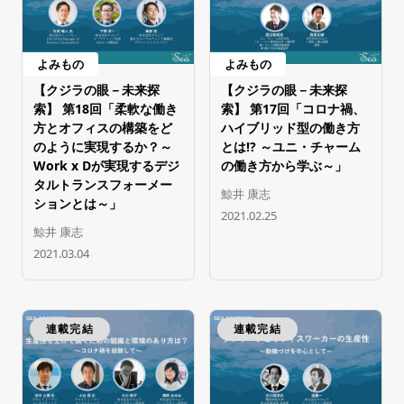
よみもの
よみもの
【クジラの眼－未来探
【クジラの眼－未来探
索】 第18回「柔軟な働き
索】 第17回「コロナ禍、
方とオフィスの構築をど
ハイブリッド型の働き方
のように実現するか？～
とは!? ～ユニ・チャーム
Work x Dが実現するデジ
の働き方から学ぶ～」
タルトランスフォーメー
鯨井 康志
ションとは～」
2021.02.25
鯨井 康志
2021.03.04
連載完結
連載完結