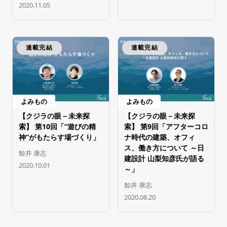
2020.11.05
連載完結
連載完結
よみもの
よみもの
【クジラの眼－未来探
【クジラの眼－未来探
索】 第10回「“遊びの精
索】 第9回「アフターコロ
神”がもたらす場づくり」
ナ時代の建築、オフィ
ス、働き方について ～日
鯨井 康志
建設計 山梨知彦氏が語る
2020.10.01
～」
鯨井 康志
2020.08.20