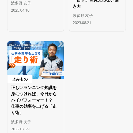
波多野 友子
き方
2025.04.10
波多野 友子
2023.08.21
よみもの
正しいランニング知識を
身につければ、今日から
ハイパフォーマー！？
仕事の効率を上げる「走
り術」
波多野 友子
2022.07.29