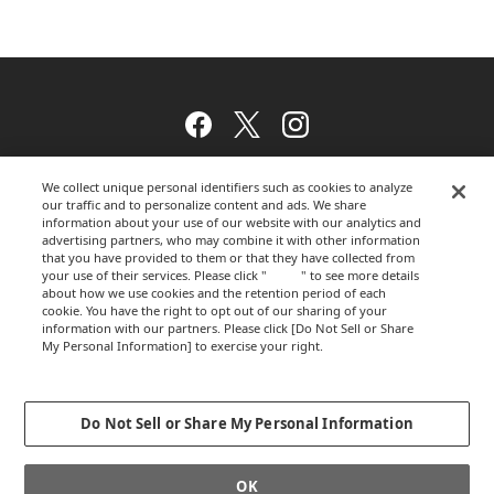
Facebook
Twitter
Instagram
We collect unique personal identifiers such as cookies to analyze
our traffic and to personalize content and ads. We share
ウェブサイトのご利用について
information about your use of our website with our analytics and
advertising partners, who may combine it with other information
that you have provided to them or that they have collected from
your use of their services. Please click "
here
" to see more details
about how we use cookies and the retention period of each
プライバシーポリシー
cookie. You have the right to opt out of our sharing of your
information with our partners. Please click [Do Not Sell or Share
My Personal Information] to exercise your right.
Privacy Policy
運営会社
Change your sell or share preference
Do Not Sell or Share My Personal Information
GLOBALCOPYRIGHT © 2012-2026 OKAMURA CORPORATION.ALL RIGHTS
OK