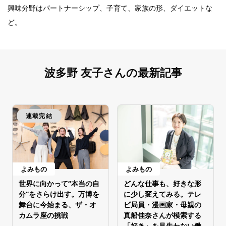
興味分野はパートナーシップ、子育て、家族の形、ダイエットな
ど。
波多野 友子さんの最新記事
連載完結
よみもの
よみもの
世界に向かって“本当の自
どんな仕事も、好きな形
分”をさらけ出す。万博を
に少し変えてみる。テレ
舞台に今始まる、ザ・オ
ビ局員・漫画家・母親の
カムラ座の挑戦
真船佳奈さんが模索する
「好き」を見失わない働