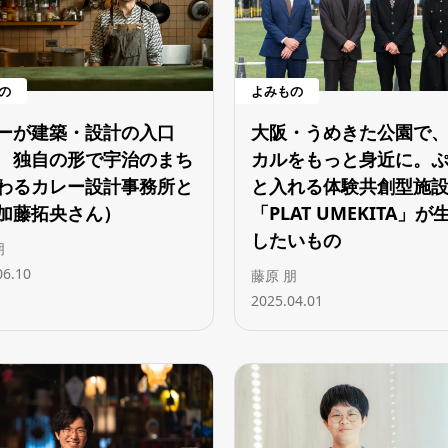
の
よみもの
ーが建築・設計の入口
大阪・うめきた公園で
 独自の形で宇治のまち
カルをもっと身近に。
わるカレー設計事務所と
と入れる体験共創型施
加藤拓央さん）
「PLAT UMEKITA」が
したいもの
朋
06.10
藤原 朋
2025.04.01