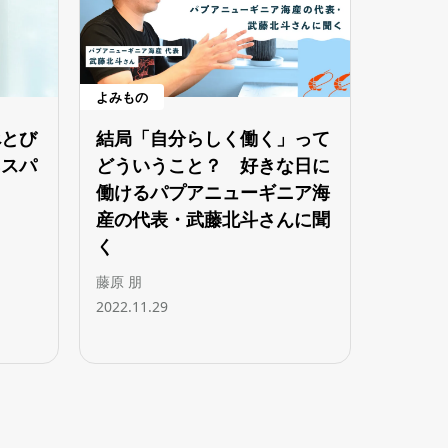
よみもの
べとび
結局「自分らしく働く」って
ネスパ
どういうこと？ 好きな日に
メ
働けるパプアニューギニア海
産の代表・武藤北斗さんに聞
く
藤原 朋
2022.11.29