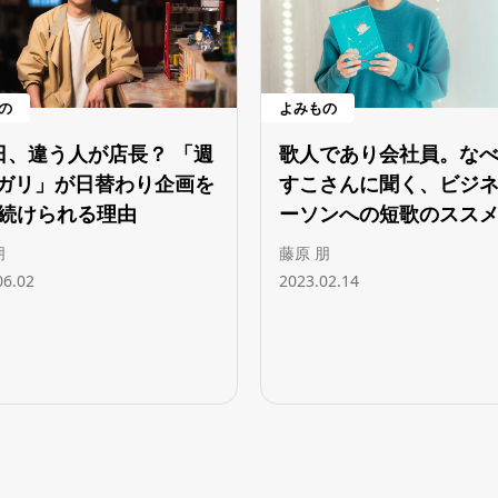
の
よみもの
5日、違う人が店長？ 「週
歌人であり会社員。な
ガリ」が日替わり企画を
すこさんに聞く、ビジ
年続けられる理由
ーソンへの短歌のスス
朋
藤原 朋
06.02
2023.02.14