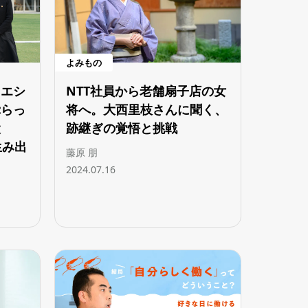
よみもの
、エシ
NTT社員から老舗扇子店の女
ぷらっ
将へ。大西里枝さんに聞く、
設
跡継ぎの覚悟と挑戦
生み出
藤原 朋
2024.07.16