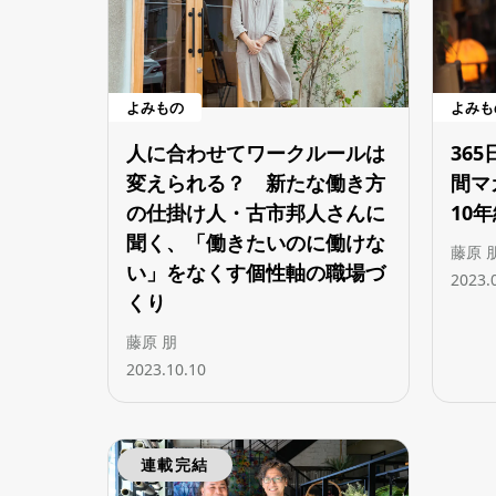
よみもの
よみも
人に合わせてワークルールは
36
変えられる？ 新たな働き方
間マ
の仕掛け人・古市邦人さんに
10
聞く、「働きたいのに働けな
藤原 
い」をなくす個性軸の職場づ
2023.
くり
藤原 朋
2023.10.10
連載完結