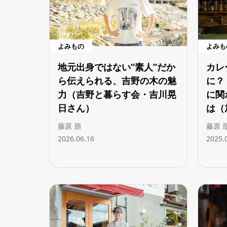
よみもの
よみも
地元出身ではない“素人”だか
カレ
ら伝えられる、吉野の木の魅
に？
力（吉野と暮らす会・吉川晃
に関
日さん）
は（
藤原 朋
藤原 
2026.06.16
2025.