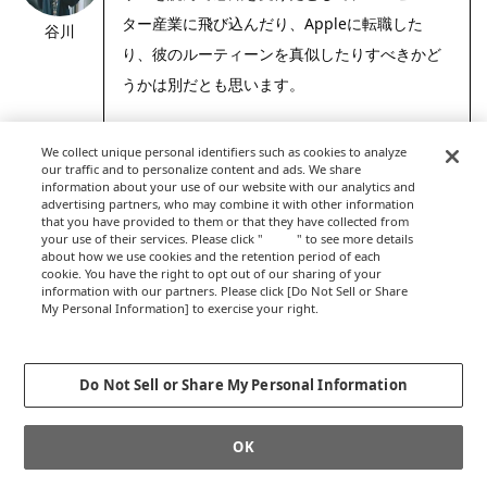
ター産業に飛び込んだり、Appleに転職した
谷川
り、彼のルーティーンを真似したりすべきかど
うかは別だとも思います。
「好き」「嫌い」「やりたいこと」といった言
We collect unique personal identifiers such as cookies to analyze
葉で簡単に把握しきれないところに、その人固
our traffic and to personalize content and ads. We share
information about your use of our website with our analytics and
有の衝動が表れるので、そんな単純な話はでき
advertising partners, who may combine it with other information
ないからです。
that you have provided to them or that they have collected from
your use of their services. Please click "
here
" to see more details
about how we use cookies and the retention period of each
衝動を仕事に結び付けている彼のたたずまいに
cookie. You have the right to opt out of our sharing of your
information with our partners. Please click [Do Not Sell or Share
学ぶものがあると思った方がいいんじゃないで
My Personal Information] to exercise your right.
Privacy Policy
すかね。
Change your sell or share preference
Do Not Sell or Share My Personal Information
OK