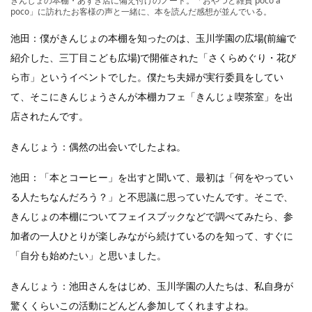
きんじょの本棚・あずき店に備え付けのノート。「おやつと雑貨 poco a
poco」に訪れたお客様の声と一緒に、本を読んだ感想が並んでいる。
池田：僕がきんじょの本棚を知ったのは、玉川学園の広場(前編で
紹介した、三丁目こども広場)で開催された「さくらめぐり・花び
ら市」というイベントでした。僕たち夫婦が実行委員をしてい
て、そこにきんじょうさんが本棚カフェ「きんじょ喫茶室」を出
店されたんです。
きんじょう：偶然の出会いでしたよね。
池田：「本とコーヒー」を出すと聞いて、最初は「何をやってい
る人たちなんだろう？」と不思議に思っていたんです。そこで、
きんじょの本棚についてフェイスブックなどで調べてみたら、参
加者の一人ひとりが楽しみながら続けているのを知って、すぐに
「自分も始めたい」と思いました。
きんじょう：池田さんをはじめ、玉川学園の人たちは、私自身が
驚くくらいこの活動にどんどん参加してくれますよね。