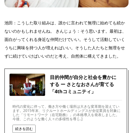
池田：こうした取り組みは、誰かに言われて無理に始めても続か
ないのかもしれませんね。 きんじょう：そう思います。最初は、
面白がってくれる身近な仲間だけでいい。そうして活動していく
うちに興味を持つ人が増えればいい。そうした人たちと無理をせ
ずに続けていけばいいのだと考え、自然体に構えてきました。
目的仲間が自分と社会を豊かに
する ー さとなおさんが育てる
「4thコミュニティ」
時代の変化に伴って、働き方や働く場所は大きな変革期を迎えてい
ます。2015年末、リクルートホールディングスが全従業員を対象に
した「リモートワーク（在宅勤務）」の本格導入を発表しました。
今後、このような働く人々の多様性を尊 […]
続きを読む