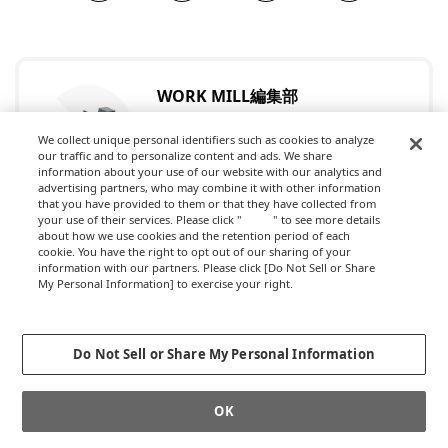
WORK MILL編集部
これからの「はたらく」を考える、WORK
We collect unique personal identifiers such as cookies to analyze
MILLの編集部です。はたらくことに関する
our traffic and to personalize content and ads. We share
様々な記事を発信していきます。
information about your use of our website with our analytics and
advertising partners, who may combine it with other information
記事を読む
that you have provided to them or that they have collected from
your use of their services. Please click "
here
" to see more details
about how we use cookies and the retention period of each
cookie. You have the right to opt out of our sharing of your
information with our partners. Please click [Do Not Sell or Share
My Personal Information] to exercise your right.
Privacy Policy
Change your sell or share preference
Do Not Sell or Share My Personal Information
記事を探す
OK
検