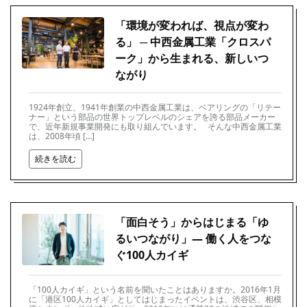
「環境が変われば、視点が変わ
る」 ─ 中西金属工業「クロスパ
ーク」から生まれる、新しいつ
ながり
1924年創立、1941年創業の中西金属工業は、ベアリングの「リテー
ナー」という部品の世界トップレベルのシェアを誇る部品メーカー
で、近年新規事業開発にも取り組んでいます。 そんな中西金属工業
は、2008年頃 […]
続きを読む
「面白そう」からはじまる「ゆ
るいつながり」― 働く人をつな
ぐ100人カイギ
「100人カイギ」という名前を聞いたことはありますか。2016年1月
に「港区100人カイギ」としてはじまったイベントは、渋谷区、相模