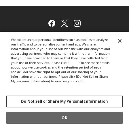
Facebook
Twitter
Instagram
We collect unique personal identifiers such as cookies to analyze
our traffic and to personalize content and ads. We share
ウェブサイトのご利用について
information about your use of our website with our analytics and
advertising partners, who may combine it with other information
that you have provided to them or that they have collected from
your use of their services. Please click "
here
" to see more details
about how we use cookies and the retention period of each
プライバシーポリシー
cookie. You have the right to opt out of our sharing of your
information with our partners. Please click [Do Not Sell or Share
My Personal Information] to exercise your right.
Privacy Policy
運営会社
Change your sell or share preference
Do Not Sell or Share My Personal Information
GLOBALCOPYRIGHT © 2012-2026 OKAMURA CORPORATION.ALL RIGHTS
OK
RESERVED