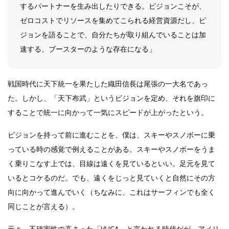
するパートナーを生み出したりできる。ビジョンこそが、
ゼロコストでリソースを集めてこられる経営資源だし、ビ
ジョンを語ることで、自分たちが取り組んでいることは加
速する、ブースターのような存在になる」
戦国時代に天下統一を果たした織田信長は尾張の一大名であっ
た。しかし、「天下布武」というビジョンを定め、それを旗印に
することで統一に向かって一気にスピードが上がったという。
ビジョンを持って前に進むことを、僕は、スキーやスノボーに乗
っている時の感覚で例えることがある。スキーやスノボーをうま
く乗りこなす上では、目線は遠くを見ているといい。足元を見て
いるとコケるのだ。でも、遠くをじっと見ていくと自然にその方
向に向かって進んでいく（ちなみに、これはサーフィンでも全く
同じことが言える）。
元々、不確実性の高まった「VUCA」と言われる時代だが、アメリ