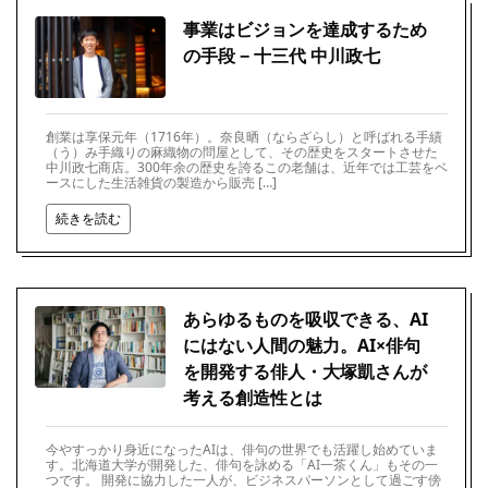
事業はビジョンを達成するため
の手段 − 十三代 中川政七
創業は享保元年（1716年）。奈良晒（ならざらし）と呼ばれる手績
（う）み手織りの麻織物の問屋として、その歴史をスタートさせた
中川政七商店。300年余の歴史を誇るこの老舗は、近年では工芸をベ
ースにした生活雑貨の製造から販売 […]
続きを読む
あらゆるものを吸収できる、AI
にはない人間の魅力。AI×俳句
を開発する俳人・大塚凱さんが
考える創造性とは
今やすっかり身近になったAIは、俳句の世界でも活躍し始めていま
す。北海道大学が開発した、俳句を詠める「AI一茶くん」もその一
つです。 開発に協力した一人が、ビジネスパーソンとして過ごす傍