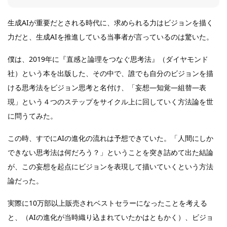
生成AIが重要だとされる時代に、求められる力はビジョンを描く
力だと、生成AIを推進している当事者が言っているのは驚いた。
僕は、2019年に『直感と論理をつなぐ思考法』（ダイヤモンド
社）という本を出版した、その中で、誰でも自分のビジョンを描
ける思考法をビジョン思考と名付け、「妄想―知覚―組替―表
現」という４つのステップをサイクル上に回していく方法論を世
に問うてみた。
この時、すでにAIの進化の流れは予想できていた。「人間にしか
できない思考法は何だろう？」ということを突き詰めて出た結論
が、この妄想を起点にビジョンを表現して描いていくという方法
論だった。
実際に10万部以上販売されベストセラーになったことを考える
と、（AIの進化が当時織り込まれていたかはともかく）、ビジョ