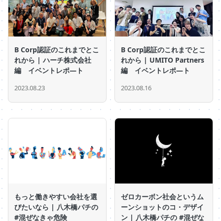
B Corp認証のこれまでとこ
B Corp認証のこれまでとこ
れから | ハーチ株式会社
れから | UMITO Partners
編 イベントレポ―ト
編 イベントレポ―ト
2023.08.23
2023.08.16
もっと働きやすい会社を選
ゼロカーボン社会というム
びたいなら | 八木橋パチの
ーンショットのコ・デザイ
#混ぜなきゃ危険
ン | 八木橋パチの #混ぜな