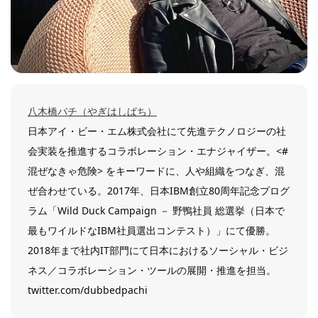
八木橋パチ（やぎはしぱち）
日本アイ・ビー・エム株式会社にて先進テクノロジーの社
会実装を推進するコラボレーション・エナジャイザー。<#
混ぜなきゃ危険> をキーワードに、人や組織をつなぎ、混
ぜ合わせている。2017年、日本IBM創立80周年記念プログ
ラム「Wild Duck Campaign － 野鴨社員 総選挙（日本で
最もワイルドなIBM社員選出コンテスト）」にて優勝。
2018年まで社内IT部門にて日本におけるソーシャル・ビジ
ネス／コラボレーション・ツールの展開・推進を担当。
twitter.com/dubbedpachi