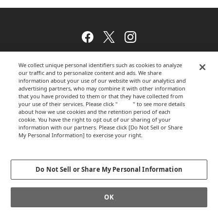
Facebook
Twitter
Instagram
We collect unique personal identifiers such as cookies to analyze
our traffic and to personalize content and ads. We share
ウェブサイトのご利用について
information about your use of our website with our analytics and
advertising partners, who may combine it with other information
that you have provided to them or that they have collected from
your use of their services. Please click "
here
" to see more details
プライバシーポリシー
about how we use cookies and the retention period of each
cookie. You have the right to opt out of our sharing of your
information with our partners. Please click [Do Not Sell or Share
My Personal Information] to exercise your right.
Privacy Policy
運営会社
Change your sell or share preference
Do Not Sell or Share My Personal Information
GLOBALCOPYRIGHT © 2012-2026 OKAMURA CORPORATION.ALL RIGHTS
OK
RESERVED