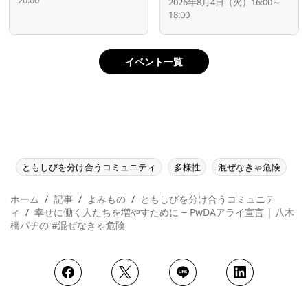
20:00
2026年8月4日（火）16:00～
18:00
イベント一覧
ともしびを分け合うコミュニティ
多様性
混ぜなきゃ危険
ホーム
記事
よみもの
ともしびを分け合うコミュニテ
ィ
幸せに働く人たちを増やすために − PwDAアライ宣言 | 八木
橋パチの #混ぜなきゃ危険