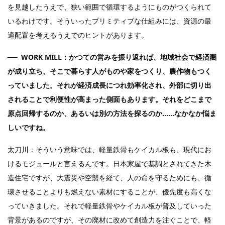
を見越したうえで、狭い範囲で循環するようにものがつくられて
いるわけです。そういったプリミティブな仕組みには、資源の最
適配置を考えるうえでのヒントがあります。
WORK MILL：かつての営みを振り返れば、地域社会で経済圏
が成り立ち、そこで暮らす人がものや家をつくり、農作物もつく
っていました。それが経済成長につれ効率化され、外部に切り出
されることで利便性が高まった側面もあります。それをどこまで
原点回帰するのか、あるいは別の方法を探るのか……なかなか悩ま
しいですね。
太刀川：そういう意味では、軽量鉄骨もケイカル板も、現代にお
けるモジュールと言えるんです。日本家屋で基調とされてきた木
造住宅ですが、大震災や空襲を経て、人の命を守るためにも、循
環させることよりも燃えない素材にすることが、優先度も高くな
っていきました。それで軽量鉄骨やケイカル板が普及していった
背景があるのですが、その廃材に改めて創造力を注ぐことで、軽