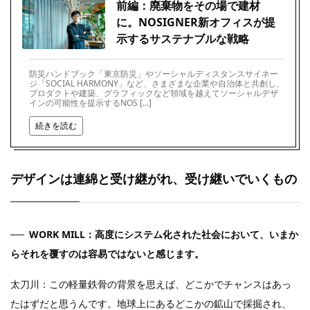
前編：廃棄物をその場で建材
に。NOSIGNER新オフィスが提
示するサステナブルな戦略
防災ハンドブック「東京防災」やソーシャルディスタンスサイネー
ジ「SOCIAL HARMONY」など、さまざまな企業や自治体と共創し、
プロダクトや建築、グラフィックなど領域を越えてソーシャルデザ
インの可能性を提示するNOS […]
続きを読む
デザインは連綿と受け継がれ、受け継いでいくもの
WORK MILL：高度にシステム化された社会において、いまか
らそれを覆すのは容易ではないと感じます。
太刀川：この軽量鉄骨の背景を思えば、どこかでチャンスはあっ
たはずだと思うんです。地球上にあるどこかの鉱山で採掘され、