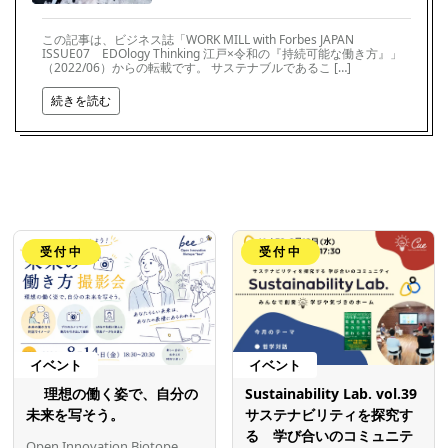
この記事は、ビジネス誌「WORK MILL with Forbes JAPAN
ISSUE07 EDOlogy Thinking 江戸×令和の『持続可能な働き方』」
（2022/06）からの転載です。 サステナブルであるこ […]
続きを読む
受付中
受付中
イベント
イベント
理想の働く姿で、自分の
Sustainability Lab. vol.39
未来を写そう。
サステナビリティを探究す
る 学び合いのコミュニテ
Open Innovation Biotope