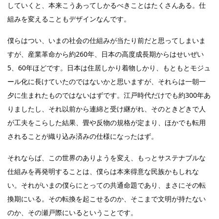
していくと、本来こうあってしかるべきことはたくさんある。仕
組みを変えることもデザインなんです。
僕らはつい、いまの社会の仕組みが当たり前だと思ってしまいま
すが、産業革命から約260年、日本の高度成長期からはせいぜい
5、60年ほどです。日本は住居しかり着物しかり、もともとモジュ
ール化に長けていたのではないかと思いますが、それらは一朝一
夕に生まれたものではないはずです。江戸時代だけでも約300年あ
りましたし、それ以前から連綿と受け継がれ、そのときどきで人
が工夫をこらした結果、畳や反物の規格が定まり、ほかでも転用
されることが織り込み済みの仕様になったはず。
それならば、この世界のありようを変え、もっとサステナブルな
仕組みを再発明することは、僕らは本来得意な民族かもしれな
い。それがいまの僕らにとっての共通命題であり、まさにその転
換期にいる。その転換を起こせるのか、そこまで文明が持たない
のか、その瀬戸際にいるということです。