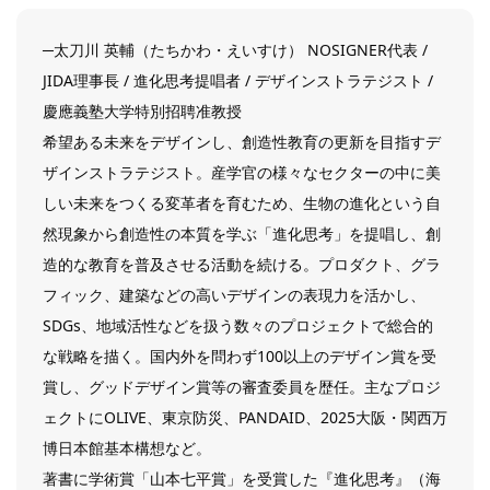
─太刀川 英輔（たちかわ・えいすけ） NOSIGNER代表 /
JIDA理事長 / 進化思考提唱者 / デザインストラテジスト /
慶應義塾大学特別招聘准教授
希望ある未来をデザインし、創造性教育の更新を目指すデ
ザインストラテジスト。産学官の様々なセクターの中に美
しい未来をつくる変革者を育むため、生物の進化という自
然現象から創造性の本質を学ぶ「進化思考」を提唱し、創
造的な教育を普及させる活動を続ける。プロダクト、グラ
フィック、建築などの高いデザインの表現力を活かし、
SDGs、地域活性などを扱う数々のプロジェクトで総合的
な戦略を描く。国内外を問わず100以上のデザイン賞を受
賞し、グッドデザイン賞等の審査委員を歴任。主なプロジ
ェクトにOLIVE、東京防災、PANDAID、2025大阪・関西万
博日本館基本構想など。
著書に学術賞「山本七平賞」を受賞した『進化思考』（海