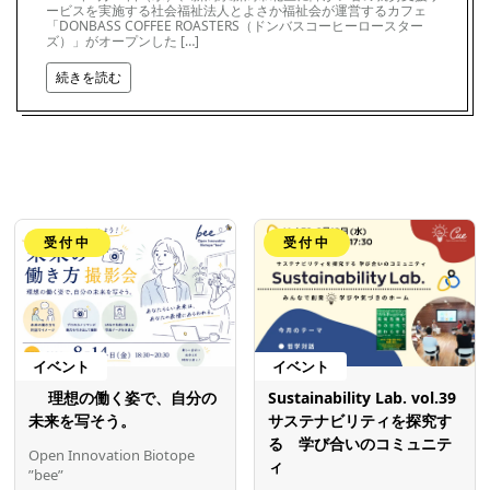
ービスを実施する社会福祉法人とよさか福祉会が運営するカフェ
「DONBASS COFFEE ROASTERS（ドンバスコーヒーロースター
ズ）」がオープンした […]
続きを読む
受付中
受付中
イベント
イベント
理想の働く姿で、自分の
Sustainability Lab. vol.39
未来を写そう。
サステナビリティを探究す
る 学び合いのコミュニテ
Open Innovation Biotope
ィ
”bee”