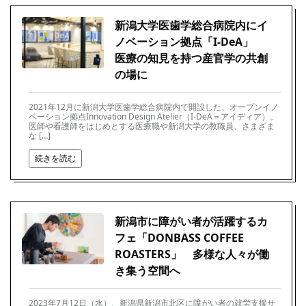
新潟大学医歯学総合病院内にイ
ノベーション拠点「I-DeA」
医療の知見を持つ産官学の共創
の場に
2021年12月に新潟大学医歯学総合病院内で開設した、オープンイノ
ベーション拠点Innovation Design Atelier（I-DeA＝アイディア）。
医師や看護師をはじめとする医療職や新潟大学の教職員、さまざま
な […]
続きを読む
新潟市に障がい者が活躍するカ
フェ「DONBASS COFFEE
ROASTERS」 多様な人々が働
き集う空間へ
2023年7月12日（水）、新潟県新潟市北区に障がい者の就労支援サ