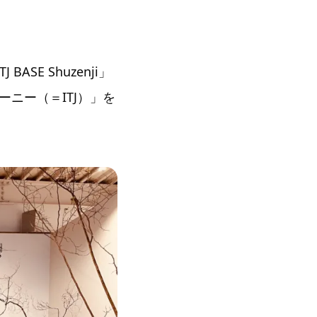
SE Shuzenji」
ニー（＝ITJ）」を