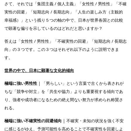
さて、それでは「集団主義 / 個人主義」「女性性 / 男性性」「不確
実性の回避」「短期志向 / 長期志向」「人生の楽しみ方（主観的
幸福感）」という残り５つの軸の中で、日本が世界各国との比較
で顕著な偏りを示しているのはどれだと思いますか？
答えは「女性性 / 男性性」「不確実性の回避」「短期志向 / 長期志
向」の３つです。この３つはそれぞれ以下のように説明できま
す。
世界の中で、日本に顕著な文化的傾向
極端に強い男性性
| 「男らしい」という言葉で古くから表されが
ちな「競争や対立」を「共生や協力」よりも重要視する傾向であ
り、強者や成功者になるための絶え間ない努力が求められ称賛さ
れる。
極端に強い不確実性の回避傾向
| 不確実・未知の状況を強く不安
に感じるがゆえ、予測可能性を高めることで不確実性を回避しよ