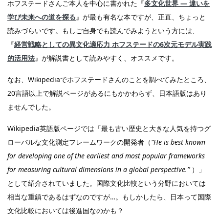
ホフステードさんご本人を中心に書かれた『
多文化世界 —
違いを
学び未来への道を探る
』が最も有名な本ですが、正直、ちょっと
読みづらいです。もしご自身でも読んでみようという方には、
『
経営戦略としての異文化適応力
ホフステードの6
次元モデル実践
的活用法
』が解説書として読みやすく、オススメです。
なお、Wikipediaでホフステードさんのことを調べてみたところ、
20言語以上で解説ページがあるにもかかわらず、日本語版はあり
ませんでした。
Wikipedia英語版ページでは「最も古い歴史と大きな人気を持つグ
ローバルな文化測定フレームワークの開発者（
“He is best known
for developing one of the earliest and most popular frameworks
for measuring cultural dimensions in a global perspective.”
）」
として紹介されていました。国際文化比較という分野においては
相当な重鎮であるはずなのですが…。もしかしたら、日本って国際
文化比較においては後進国なのかも？