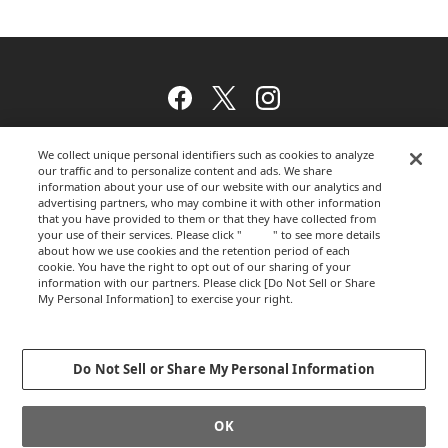
Facebook
Twitter
Instagram
We collect unique personal identifiers such as cookies to analyze
our traffic and to personalize content and ads. We share
ウェブサイトのご利用について
information about your use of our website with our analytics and
advertising partners, who may combine it with other information
that you have provided to them or that they have collected from
your use of their services. Please click "
here
" to see more details
about how we use cookies and the retention period of each
プライバシーポリシー
cookie. You have the right to opt out of our sharing of your
information with our partners. Please click [Do Not Sell or Share
My Personal Information] to exercise your right.
Privacy Policy
運営会社
Change your sell or share preference
Do Not Sell or Share My Personal Information
GLOBALCOPYRIGHT © 2012-2026 OKAMURA CORPORATION.ALL RIGHTS
OK
RESERVED