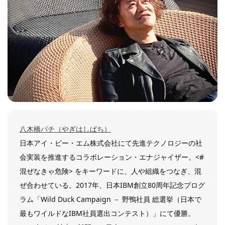
八木橋パチ（やぎはしぱち）
日本アイ・ビー・エム株式会社にて先進テクノロジーの社
会実装を推進するコラボレーション・エナジャイザー。<#
混ぜなきゃ危険> をキーワードに、人や組織をつなぎ、混
ぜ合わせている。2017年、日本IBM創立80周年記念プログ
ラム「Wild Duck Campaign － 野鴨社員 総選挙（日本で
最もワイルドなIBM社員選出コンテスト）」にて優勝。