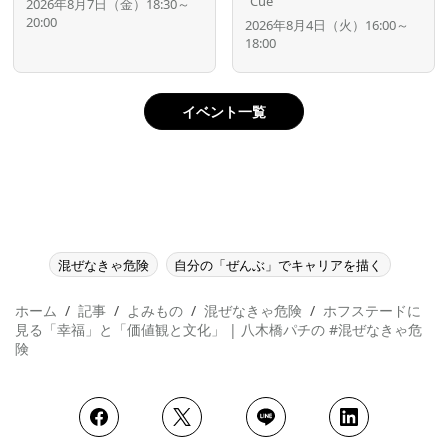
”Cue”
2026年8月7日（金）18:30～
20:00
2026年8月4日（火）16:00～
18:00
イベント一覧
混ぜなきゃ危険
自分の「ぜんぶ」でキャリアを描く
ホーム
記事
よみもの
混ぜなきゃ危険
ホフステードに
見る「幸福」と「価値観と文化」 | 八木橋パチの #混ぜなきゃ危
険