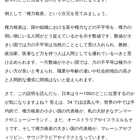
例として「権力格差」という次元を見てみましょう。
権力格差は、国や組織における富や権力などの不平等を、権力の
弱い側にいる人間がどう捉えているかを示す数値です。数値が大
きい国では力の不平等は当然のこととして受け入れられ、教師、
政治家、医者など力を持つ人は人間としても優れているべきと受
け止められます。一方数値が小さい国では、力の不平等は極力小
さい方が良いと考えられ、職業や年齢の違いや社会的地位の高さ
と人間的な優劣に関係はないと捉えられます。
さて、この説明を読んだら、日本は０〜100のどこに位置するのか
が気になりますよね？ 答えは、54 でほぼ真ん中。世界の中では平
均的で、権力格差の小さい国の代表格が、私の大好きなデンマー
クやニュージーランド 。また、オーストラリアやイスラエルもそ
うです。そして権力格差の大きい国の代表格が、マレーシアやフ
ィリピン、サウジアラビアやイラクとなっています。