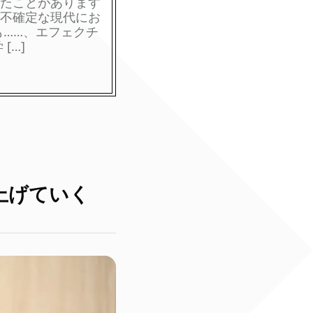
たことがあります
不確定な現代にお
も……、エフェクチ
[…]
上げていく