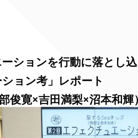
エーションを行動に落とし込
ーション考」レポート
×武部俊寛×吉田満梨×沼本和輝