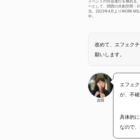
イベントの司会進行を務める、株
ーとして、関西の共創空間・Open
当。2023年4月よりWORK MI
中。
改めて、エフェクチ
願いします。
エフェク
が、不確
吉田
具体的に
なので、