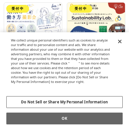
受付中
受付中
We collect unique personal identifiers such as cookies to analyze
イベント
イベント
our traffic and to personalize content and ads. We share
理想の働く姿で、自分の
Sustainability Lab. vol.39
information about your use of our website with our analytics and
advertising partners, who may combine it with other information
未来を写そう。
サステナビリティを探究す
that you have provided to them or that they have collected from
る 学び合いのコミュニテ
your use of their services. Please click "
here
" to see more details
Open Innovation Biotope
ィ
about how we use cookies and the retention period of each
”bee”
cookie. You have the right to opt out of our sharing of your
2026年8月14日（金）18:30～
Open Innovation Biotope
information with our partners. Please click [Do Not Sell or Share
21:00
”Cue”
My Personal Information] to exercise your right.
Privacy Policy
2026年8月19日（水）15:00～
Change your sell or share preference
17:30
Do Not Sell or Share My Personal Information
開催終了
開催終了
OK