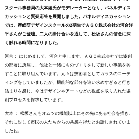
スクール事務局の大本綾氏がモデレーターとなり、パネルディス
カッションと質疑応答を展開しました。パネルディスカッション
では、産総研デザインスクールの2期生でＡＧＣ株式会社の河合洋
平さんがご登壇。二人の掛け合いを通して、松坂さんの信念に深
く触れる時間になりました。
河合： はじめまして、河合と申します。ＡＧＣ株式会社では協創
の部署に所属し、他社と一緒にものづくりをして新しい事業を興
すことに取り組んでいます。元々は技術者としてガラスのコーテ
ィングをしていましたが、機能的な部分を追い求めすぎると行き
詰まりを感じ、今はデザインやアートなどの視点を取り入れた協
創プロセスを探求しています。
大本 ： 松坂さんもオムツの機能以上にその先にある社会を描き、
それに対して市民の人たちからの共感を得たとお話しされていま
したね。