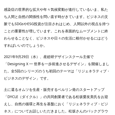
感染症の世界的な拡大や年々気候変動が進行しているいま、私た
ち人間と自然の関係性を問い直す時がきています。ビジネスの文
脈でもSDGsやESG投資が注目されはじめ、人間以外の視点を持つ
ことの重要性が増しています。これを表面的なムーブメントに終
わらせることなく、ビジネスや日々の生活に根付かせるにはどう
すればいいのでしょうか。
2021年9月29日（水）、産総研デザインスクール主催で
「Designing X ━ 世界を一歩前進させるデザイン」を開催しまし
た。全5回のシリーズのうち初回のテーマは「リジェネラティブ・
ビジネスのデザイン」です。
土に還るオムツを生産・販売するベルリン発のスタートアップ
「DYCLE（ダイクル）」の共同創業者である松坂愛友美氏をお迎
えし、自然の循環と再生を基盤におく「リジェネラティブ・ビジ
ネス」についてお話しいただきました。松坂さんのバックグラウ