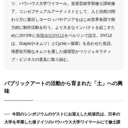
ツ、バウハウス大学ワイマール、造形芸術学部修士課程修
了。コンセプチュアルアーティストとして、人と自然の関
わり方に着目しヨーロッパやアジアをはじめ世界各国で精
力的に制作活動を行う。より大きなインパクトを起こすた
めに2015年に
有限会社DYCLE
をベルリンで設立。DYCLE
は、Diaper(=オムツ）とCycle(＝循環）を合わせた造語。
堆肥化可能なオムツを通した循環型かつリジェネラティ
ブ・ビジネスの普及に取り組む。
パブリックアートの活動から育まれた「土」への興
味
今回のシンポジウムのゲストにお迎えした松坂氏は、日本の
大学を卒業した後ドイツのバウハウス大学ワイマールにて修士課