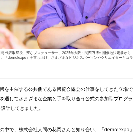
間 代表取締役、変なプロデューサー。2025年大阪・関西万博の開催地決定前から
。「demo!expo」を立ち上げ、さまざまなビジネスパーソンやクリエイターとコ
博を主催する公共側である博覧会協会の仕事をしてきた立場で
を通してさまざまな企業と手を取り合う公式の参加型プログラム「
」を設計してきました。
の中で、株式会社人間の花岡さんと知り合い、「demo!expo」