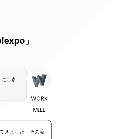
expo」
」にも参
WORK
MILL
てきました。その流