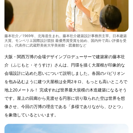
藤本壮介／1969年、北海道生まれ。藤本壮介建築設計事務所主宰。日本建築
大賞、モンペリエ国際設計競技 最優秀賞受賞を始め、国内外で高い評価を受
ける。代表作に武蔵野美術大学美術館・図書館など
大阪・関西万博の会場デザインプロデューサーで建築家の藤本壮
介（ふじもと・そうすけ）さんは、円環を描く大屋根が印象的な
会場設計に込めた思いについて説明しました。各国のパビリオン
を包み込むように建つ大屋根は全周2キロ、もっとも高いところで
地上20メートル！ 完成すれば世界最大規模の木造建築になるそう
です。屋上の回廊から見渡せる円形に切り取られた空は世界を想
像させ、今回の万博の理念である「多様でありながら、ひとつ」
を象徴しているといいます。