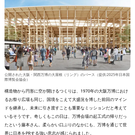
公開された大阪・関西万博の大屋根（リング）のパース（提供:2025年日本国
際博覧会協会）
構造物から円形に空が開けるつくりは、1970年の大阪万博におけ
るお祭り広場も同じ。国境をこえて大盛況を博した前回のマイン
ドを継承し、未来に引き渡すことも重要なミッションだと考えて
いるそうです。奇しくもこの日は、万博会場の起工式の帰りだっ
たという藤本さん。柔らかい口ぶりのなかにも、万博を通じて世
界に日本をPRする強い意志が感じられました。