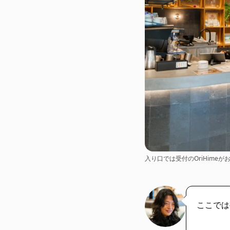
入り口では受付のOriHime
ここでは