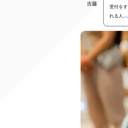
OLYMPUS
吉藤
受付をす
DIGITAL
CAMERA
れる人…