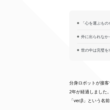
「心を運ぶものを
外に出られなか
世の中は完璧を
分身ロボットが接客す
2年が経過しました
「ver.β」という