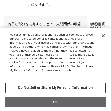
けになります。
苦手な部分を共有することで、人間関係の摩擦
が起こりにくくなるんですね。
We collect unique personal identifiers such as cookies to analyze
our traffic and to personalize content and ads. We share
information about your use of our website with our analytics and
advertising partners, who may combine it with other information
that you have provided to them or that they have collected from
your use of their services. Please click "
here
" to see more details
about how we use cookies and the retention period of each
cookie. You have the right to opt out of our sharing of your
information with our partners. Please click [Do Not Sell or Share
継続するには、「失敗を失敗にさせない」考
My Personal Information] to exercise your right.
Privacy Policy
え方が必要
Change your sell or share preference
Do Not Sell or Share My Personal Information
OK
そうやって機嫌よく過ごせる働き方を見つけて