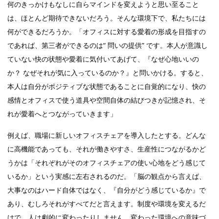
何のきっかけもなしに自らマインドを変えようと思い至ること
は、ほとんど期待できないだろう。そんな環境下で、私たちには
何ができるだろうか。「オフィスに対する愛着の形成を目指すの
であれば、第三者ができるのは“ 問いの提供” です。本人が意識し
ていない快の状態や愛着に気付いてあげて、『なぜ心地いいの
か？ なぜそれが気に入っているのか？』と問いかける。すると、
本人は自分がポジティブな状態であることに自覚的になり、快の
感情とオフィスで使う道具や空間自体の結びつきが記憶され、そ
れが愛着へとつながっていきます」
例えば、職場に新しいオフィスチェアを導入したとする。どんな
に高機能であっても、それが働きやすさ、生産性につながるかど
うかは「それぞれがそのオフィスチェアの使い心地をどう感じて
いるか」という実感に左右されるのだ。「脳の観点から言えば、
大事なのはハード自体ではなく、『自分がどう感じているか』で
あり、むしろそれがすべてだと言えます。制度や環境を変えるだ
けで、人は劇的に変わったりしません。変わった環境への意味づ