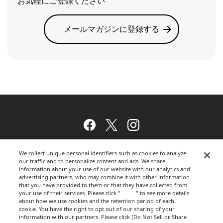
お気軽にご登録ください
メールマガジンに登録する
Facebook
Twitter
Instagram
We collect unique personal identifiers such as cookies to analyze
our traffic and to personalize content and ads. We share
ウェブサイトのご利用について
information about your use of our website with our analytics and
advertising partners, who may combine it with other information
that you have provided to them or that they have collected from
your use of their services. Please click "
here
" to see more details
about how we use cookies and the retention period of each
プライバシーポリシー
cookie. You have the right to opt out of our sharing of your
information with our partners. Please click [Do Not Sell or Share