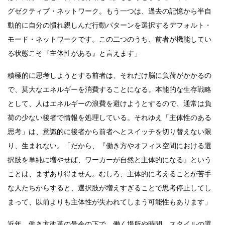
グゼクティブ・ネットワーク。もう一つは、過去の記憶から半自
動的に自分の慣れ親しんだ行動パターンを選択するデフォルト・
モード・ネットワークです。この二つのうち、前者が機能してい
る状態こそ『主体性がある』と言えます」
積極的に思考しようとする前者は、それだけ脳に負荷がかかるの
で、莫大なエネルギーを消費することになる。本能的な生存戦略
として、人はエネルギーの浪費を避けようとするので、通常は負
荷の少ない後者で情報を処理している。それゆえ「主体性のある
思考」は、意識的に後者から前者へとスイッチを切り替えない限
り、生まれない。「だから、『働き方やオフィス空間における選
択肢を単純に増やせば、ワーカーが自然と主体的になる』という
ことは、まずあり得ません。むしろ、主体的に考えることが苦手
な人たちからすると、選択肢が増えすぎることで思考停止してし
まって、以前よりも主体性が失われてしまう可能性もあります」
近年、働き方改革の号令の下で、働く場所や時間、スタイルの選