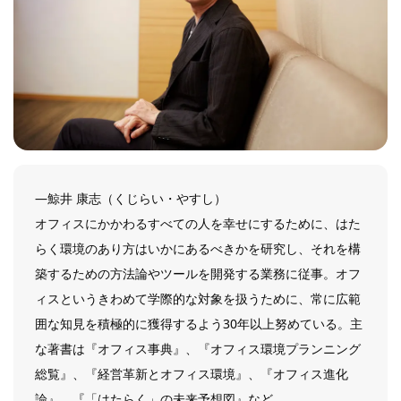
―鯨井 康志（くじらい・やすし）
オフィスにかかわるすべての人を幸せにするために、はた
らく環境のあり方はいかにあるべきかを研究し、それを構
築するための方法論やツールを開発する業務に従事。オフ
ィスというきわめて学際的な対象を扱うために、常に広範
囲な知見を積極的に獲得するよう30年以上努めている。主
な著書は『オフィス事典』、『オフィス環境プランニング
総覧』、『経営革新とオフィス環境』、『オフィス進化
論』、『「はたらく」の未来予想図』など。