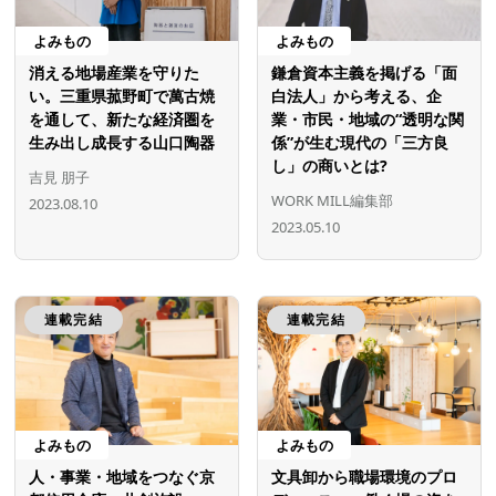
よみもの
よみもの
消える地場産業を守りた
鎌倉資本主義を掲げる「面
い。三重県菰野町で萬古焼
白法人」から考える、企
を通して、新たな経済圏を
業・市民・地域の“透明な関
生み出し成長する山口陶器
係”が生む現代の「三方良
し」の商いとは?
吉見 朋子
WORK MILL編集部
2023.08.10
2023.05.10
連載完結
連載完結
よみもの
よみもの
人・事業・地域をつなぐ京
文具卸から職場環境のプロ