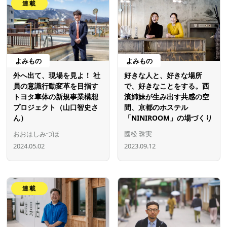
連載
よみもの
よみもの
外へ出て、現場を見よ！ 社
好きな人と、好きな場所
員の意識行動変革を目指す
で、好きなことをする。西
トヨタ車体の新規事業構想
濱姉妹が生み出す共感の空
プロジェクト（山口智史さ
間、京都のホステル
ん）
「NINIROOM」の場づくり
おおはしみづほ
國松 珠実
2024.05.02
2023.09.12
連載