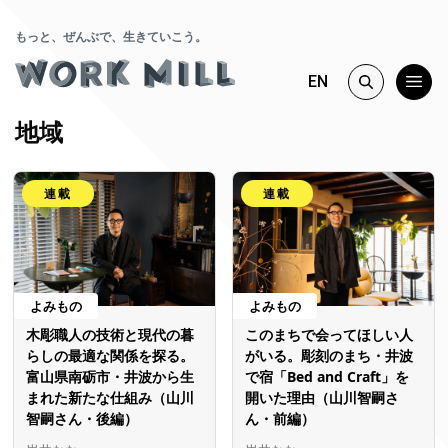
もっと、ぜんぶで、生きていこう。
EN
地域
連載
連載
よみもの
よみもの
木彫職人の技術と現代の暮
このまちで会ってほしい人
らしの最適な関係を探る。
がいる。彫刻のまち・井波
富山県南砺市・井波から生
で宿「Bed and Craft」を
まれた新たな仕組み（山川
開いた理由（山川智嗣さ
智嗣さん・後編）
ん・前編）