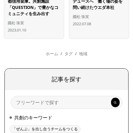
都信用金庫。共創施設
デュースへ 働く場の姿を
「QUESTION」で豊かなコ
問い続けたウエダ本社
ミュニティを生み出す
國松 珠実
國松 珠実
2022.07.08
2023.01.10
ホーム
タグ
地域
記事を探す
検
索
共創のキーワード
「ぜんぶ」を出し合うチームをつくる