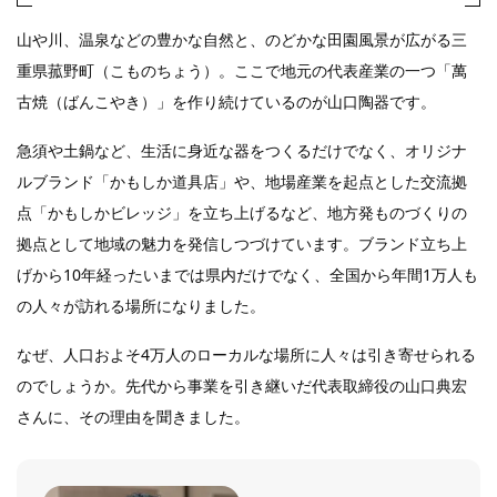
山や川、温泉などの豊かな自然と、のどかな田園風景が広がる三
重県菰野町（こものちょう）。ここで地元の代表産業の一つ「萬
古焼（ばんこやき）」を作り続けているのが山口陶器です。
急須や土鍋など、生活に身近な器をつくるだけでなく、オリジナ
ルブランド「かもしか道具店」や、地場産業を起点とした交流拠
点「かもしかビレッジ」を立ち上げるなど、地方発ものづくりの
拠点として地域の魅力を発信しつづけています。ブランド立ち上
げから10年経ったいまでは県内だけでなく、全国から年間1万人も
の人々が訪れる場所になりました。
なぜ、人口およそ4万人のローカルな場所に人々は引き寄せられる
のでしょうか。先代から事業を引き継いだ代表取締役の山口典宏
さんに、その理由を聞きました。