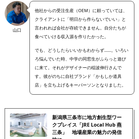
他社からの受注生産（OEM）に頼っていては、
クライアントに「明日から作らないでいい」と
言われれば会社が存続できません。自分たちが
山口
https://riseph
oto.net/
食べていける収入源を作りたかった。
でも、どうしたらいいかもわからず……。いろい
ろ悩んでいた時、中学の同窓生がふらっと遊び
に来て。それがデザイナーの稲波伸行さんで
す。彼がのちに自社ブランド「かもしか道具
店」を立ち上げるキーパーソンとなりました。
新潟県三条市に地方創生型ワー
クプレイス「JRE Local Hub 燕
三条」 地場産業の魅力の発信