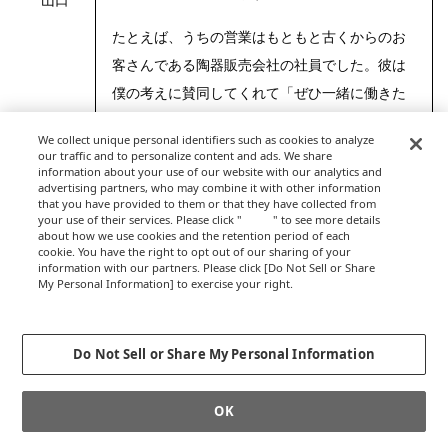
oto.net/
たとえば、うちの営業はもともと古くからのお
客さんである陶器販売会社の社員でした。彼は
僕の考えに賛同してくれて「ぜひ一緒に働きた
い」と頼み込んできてくれたんです。
We collect unique personal identifiers such as cookies to analyze
our traffic and to personalize content and ads. We share
information about your use of our website with our analytics and
advertising partners, who may combine it with other information
「地場産業を守りたい」という想いがブランド
that you have provided to them or that they have collected from
your use of their services. Please click "
here
" to see more details
というかたちとなり、そのコンセプトに共感し
about how we use cookies and the retention period of each
cookie. You have the right to opt out of our sharing of your
た人が集まる。よい循環が生まれてきたんです
WORK MILL
information with our partners. Please click [Do Not Sell or Share
ね。
My Personal Information] to exercise your right.
Privacy Policy
Change your sell or share preference
Do Not Sell or Share My Personal Information
本当に。いろいろな人が、僕らに声をかけてく
れるようになりました。
OK
山口
https://riseph
いまでは若い美大・芸大出身者がSNSを通じて
oto.net/