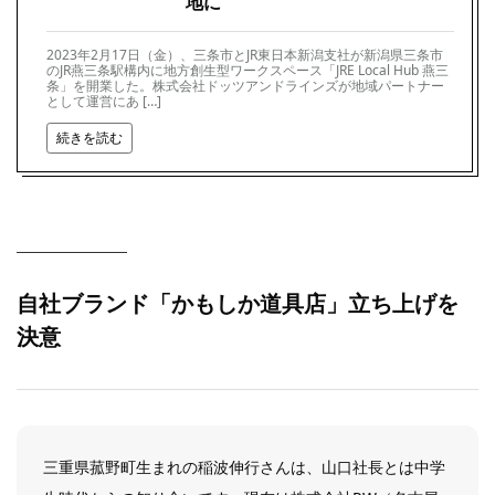
地に
2023年2月17日（金）、三条市とJR東日本新潟支社が新潟県三条市
のJR燕三条駅構内に地方創生型ワークスペース「JRE Local Hub 燕三
条」を開業した。株式会社ドッツアンドラインズが地域パートナー
として運営にあ […]
続きを読む
自社ブランド「かもしか道具店」立ち上げを
決意
三重県菰野町生まれの稲波伸行さんは、山口社長とは中学