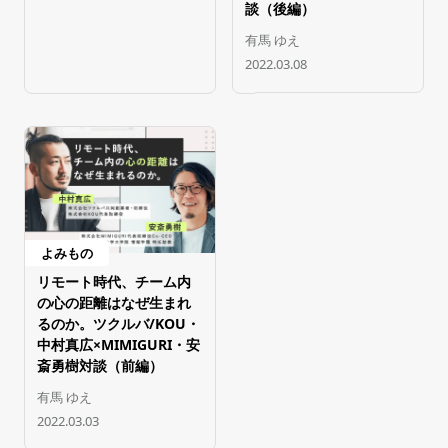
談（後編）
有馬 ゆえ
2022.03.08
よみもの
リモート時代、チーム内
の心の距離はなぜ生まれ
るのか。ツクルバ/KOU・
中村真広×MIMIGURI・安
斎勇樹対談（前編）
有馬 ゆえ
2022.03.03