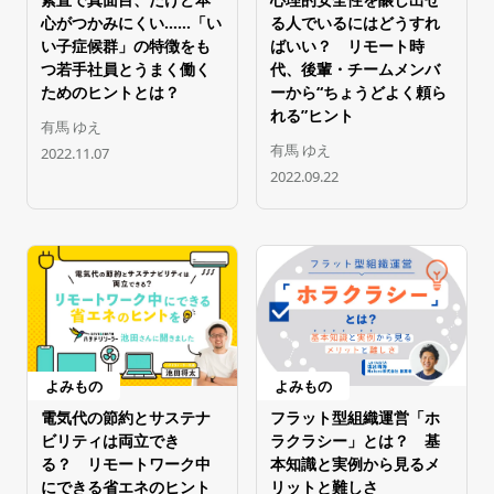
心がつかみにくい……「い
る人でいるにはどうすれ
い子症候群」の特徴をも
ばいい？ リモート時
つ若手社員とうまく働く
代、後輩・チームメンバ
ためのヒントとは？
ーから“ちょうどよく頼ら
れる”ヒント
有馬 ゆえ
有馬 ゆえ
2022.11.07
2022.09.22
よみもの
よみもの
電気代の節約とサステナ
フラット型組織運営「ホ
ビリティは両立でき
ラクラシー」とは？ 基
る？ リモートワーク中
本知識と実例から見るメ
にできる省エネのヒント
リットと難しさ