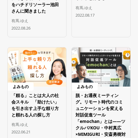
をハチドリソーラー池田
有馬 ゆえ
さんに聞きました
2022.08.17
有馬 ゆえ
2022.08.26
よみもの
よみもの
「頼る」ことは大人の社
脱・お通夜ミーティン
会スキル 「助けたい」
グ。リモート時代のコミ
を引き出す上手な頼り方
ュニケーションを変える
と頼れる人の探し方
対話促進ツール
「emochan」とは――ツ
有馬 ゆえ
クルバ/KOU・中村真広
2022.06.21
×MIMIGURI・安斎勇樹対