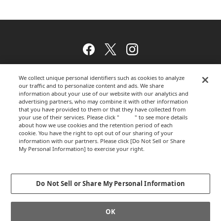
Facebook
Twitter
Instagram
We collect unique personal identifiers such as cookies to analyze
our traffic and to personalize content and ads. We share
ウェブサイトのご利用について
information about your use of our website with our analytics and
advertising partners, who may combine it with other information
that you have provided to them or that they have collected from
your use of their services. Please click "
here
" to see more details
プライバシーポリシー
about how we use cookies and the retention period of each
cookie. You have the right to opt out of our sharing of your
information with our partners. Please click [Do Not Sell or Share
My Personal Information] to exercise your right.
Privacy Policy
運営会社
Change your sell or share preference
Do Not Sell or Share My Personal Information
GLOBALCOPYRIGHT © 2012-2026 OKAMURA CORPORATION.ALL RIGHTS
OK
RESERVED