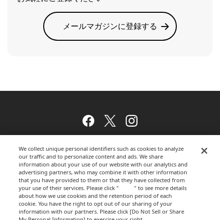
メールマガジンに登録する
Facebook
Twitter
Instagram
We collect unique personal identifiers such as cookies to analyze
our traffic and to personalize content and ads. We share
ウェブサイトのご利用について
information about your use of our website with our analytics and
advertising partners, who may combine it with other information
that you have provided to them or that they have collected from
your use of their services. Please click "
here
" to see more details
about how we use cookies and the retention period of each
プライバシーポリシー
cookie. You have the right to opt out of our sharing of your
information with our partners. Please click [Do Not Sell or Share
My Personal Information] to exercise your right.