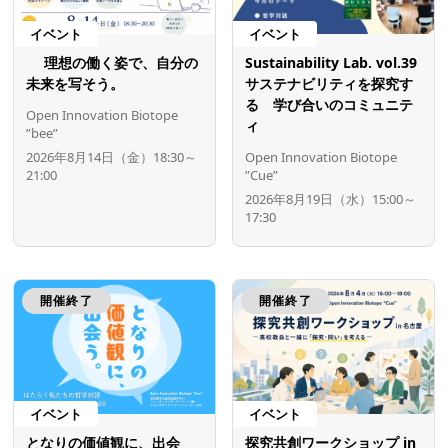
イベント
イベント
理想の働く姿で、自分の
Sustainability Lab. vol.39
未来を写そう。
サステナビリティを探究す
る 学び合いのコミュニテ
Open Innovation Biotope
ィ
”bee”
2026年8月14日（金）18:30～
Open Innovation Biotope
21:00
”Cue”
2026年8月19日（水）15:00～
17:30
開催終了
開催終了
イベント
イベント
となりの価値観に、出会
探究共創ワークショップ in