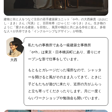
建物と街と人をつなぐ注目の若手建築家ユニット「o+h」の大西麻貴（おおに
し・まき）さん（写真）と、百田有希（ひゃくだ・ゆうき）さん。生き物の
ように「愛される建築」を目指し、風景や物語と共にある存在と捉え、多様
な人々が共存できる「インクルーシブなデザイン」が特徴。
私たちの事務所である一級建築士事務所
「o+h」は東京・日本橋浜町にあり、通りにオ
ープンな形で仕事をしています。
大西
もともとガレージだった場所なので、シャッタ
ーを開けると風がそのまま入ってきて。ときに
子どもたちが遊びに来たり、近所の方がふらっ
と立ち寄ってくださったりします。月に一度く
らいワークショップや勉強会も開いています。