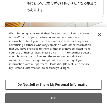
ちにとっては思わずかけあがりたくなる坂道で
もあります。
We collect unique personal identifiers such as cookies to analyze
our traffic and to personalize content and ads. We share
information about your use of our website with our analytics and
advertising partners, who may combine it with other information
that you have provided to them or that they have collected from
your use of their services. Please click "
here
" to see more details
about how we use cookies and the retention period of each
cookie. You have the right to opt out of our sharing of your
information with our partners. Please click [Do Not Sell or Share
My Personal Information] to exercise your right.
Privacy Policy
Change your sell or share preference
提供写真
Do Not Sell or Share My Personal Information
段差や色、素材の工夫によって、安全性と楽し
OK
さ、美しさを重ねていく。一つの要素に一つの
機能を固定しないことで、空間全体がよりイン