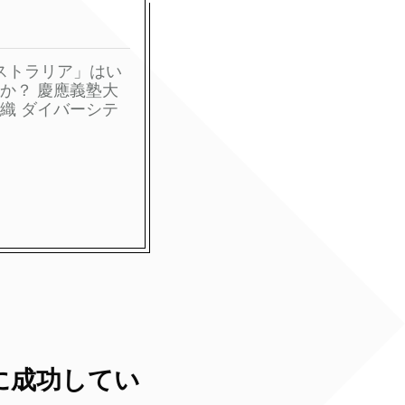
「オーストラリア」はい
か？ 慶應義塾大
田伊織 ダイバーシテ
に成功してい