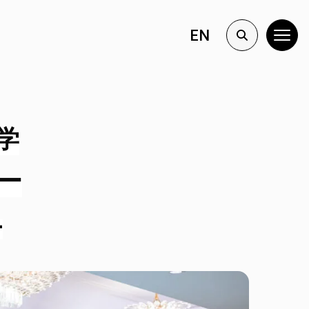
EN
学
ー
4