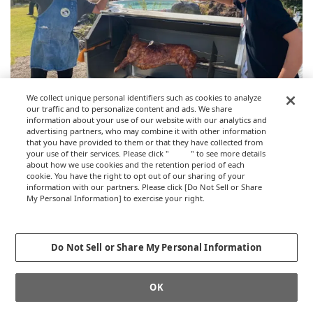
We collect unique personal identifiers such as cookies to analyze
our traffic and to personalize content and ads. We share
information about your use of our website with our analytics and
advertising partners, who may combine it with other information
that you have provided to them or that they have collected from
「羊まるごと研究所」所長・酒井伸吾さんと一緒に、ひつじの丸焼きをさば
your use of their services. Please click "
here
" to see more details
きながらのトークショーなども。（提供写真）
about how we use cookies and the retention period of each
cookie. You have the right to opt out of our sharing of your
information with our partners. Please click [Do Not Sell or Share
2021年と2022年に開催して、手応えは感じられ
My Personal Information] to exercise your right.
Privacy Policy
ましたか？
Change your sell or share preference
WORK MILL
Do Not Sell or Share My Personal Information
お客さんが「ウールがこんなにサスティナブル
OK
とは知らなかった」「子どもの教育に良かっ