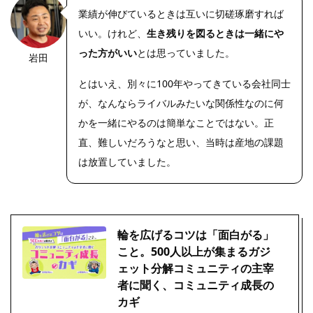
業績が伸びているときは互いに切磋琢磨すれば
いい。けれど、
生き残りを図るときは一緒にや
った方がいい
とは思っていました。
岩田
https://riseph
oto.net/
とはいえ、別々に100年やってきている会社同士
が、なんならライバルみたいな関係性なのに何
かを一緒にやるのは簡単なことではない。正
直、難しいだろうなと思い、当時は産地の課題
は放置していました。
輪を広げるコツは「面白がる」
こと。500人以上が集まるガジ
ェット分解コミュニティの主宰
者に聞く、コミュニティ成長の
カギ