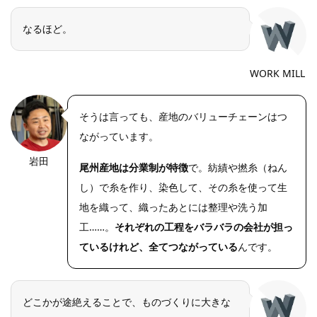
なるほど。
WORK MILL
そうは言っても、産地のバリューチェーンはつ
ながっています。
岩田
https://riseph
尾州産地は分業制が特徴
で。紡績や撚糸（ねん
oto.net/
し）で糸を作り、染色して、その糸を使って生
地を織って、織ったあとには整理や洗う加
工……。
それぞれの工程をバラバラの会社が担っ
ているけれど、全てつながっている
んです。
どこかが途絶えることで、ものづくりに大きな