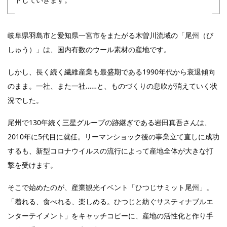
岐阜県羽島市と愛知県一宮市をまたがる木曽川流域の「尾州（び
しゅう）」は、国内有数のウール素材の産地です。
しかし、長く続く繊維産業も最盛期である1990年代から衰退傾向
のまま。一社、また一社……と、ものづくりの息吹が消えていく状
況でした。
尾州で130年続く三星グループの跡継ぎである岩田真吾さんは、
2010年に5代目に就任。リーマンショック後の事業立て直しに成功
するも、新型コロナウイルスの流行によって産地全体が大きな打
撃を受けます。
そこで始めたのが、産業観光イベント「ひつじサミット尾州」。
「着れる、食べれる、楽しめる。ひつじと紡ぐサスティナブルエ
ンターテイメント」をキャッチコピーに、産地の活性化と作り手