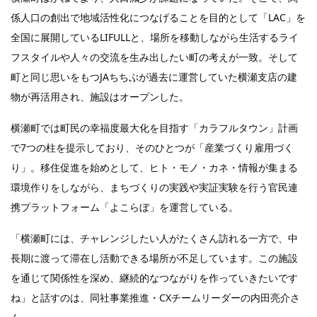
係人口の創出で地域活性化につなげることを目的として「LAC」を
全国に展開しているLIFULLと、場所を移動しながら生活するライ
フスタイルや人々の交流を生み出したい町の考えが一致。そして
町と同じ思いをもつJAちちぶが過去に運営していた横瀬支店の建
物が再活用され、施設はオープンした。
横瀬町では町民の幸福度最大化を目指す「カラフルタウン」計画
で7つの柱を提示しており、そのひとつが「産業づくり雇用づく
り」。移住促進を始めとして、ヒト・モノ・カネ・情報が集まる
環境作りをしながら、まちづくりの実践や実証実験を行う官民連
携プラットフォーム「よこらぼ」を運営している。
「横瀬町には、チャレンジしたい人がたくさん訪れる一方で、中
長期に渡って滞在し活動できる場所が不足しています。この施設
を通じて関係性を深め、継続的なつながりを作っていきたいです
ね」と話すのは、同社事業推進・CXチームリーダーの内田亮介さ