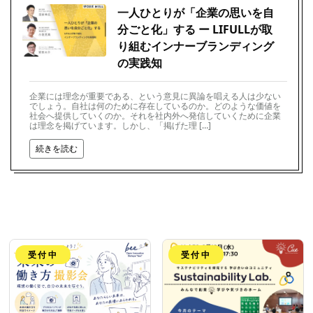
一人ひとりが「企業の思いを自
分ごと化」する ー LIFULLが取
り組むインナーブランディング
の実践知
企業には理念が重要である、という意見に異論を唱える人は少ない
でしょう。自社は何のために存在しているのか。どのような価値を
社会へ提供していくのか。それを社内外へ発信していくために企業
は理念を掲げています。しかし、「掲げた理 […]
続きを読む
受付中
受付中