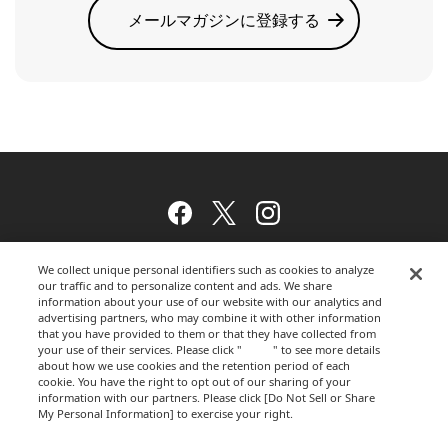
メールマガジンに登録する
Facebook
Twitter
Instagram
We collect unique personal identifiers such as cookies to analyze
our traffic and to personalize content and ads. We share
ウェブサイトのご利用について
information about your use of our website with our analytics and
advertising partners, who may combine it with other information
that you have provided to them or that they have collected from
your use of their services. Please click "
here
" to see more details
プライバシーポリシー
about how we use cookies and the retention period of each
cookie. You have the right to opt out of our sharing of your
information with our partners. Please click [Do Not Sell or Share
My Personal Information] to exercise your right.
Privacy Policy
運営会社
Change your sell or share preference