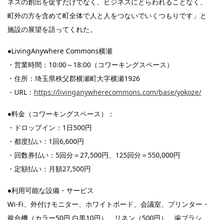
ネスの創出を促すだけでなく、ビジネスにとらわれることなく、
町外の方を含めて町全体で人と人をつないでいくつもりです」と
施設の展望を語ってくれた。
●LivingAnywhere Commons横瀬
・営業時間：10:00～18:00（コワーキングスペース）
・住所：埼玉県秩父郡横瀬町大字横瀬1926
・URL：
https://livinganywherecommons.com/base/yokoze/
●料金（コワーキングスペース）：
・ドロップイン：1日500円
・都度払い：1回6,600円
・回数券払い：5回分＝27,500円、125回分＝550,000円
・定額払い：月額27,500円
●利用可能な設備・サービス
Wi-Fi、外付けモニター、ホワイトボード、会議室、プリンター・
複合機（カラー50円 白黒10円）、リネン（500円）、歯ブラシ