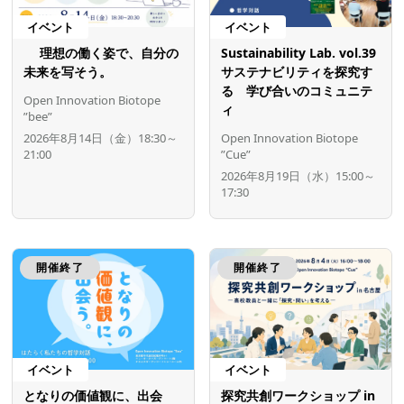
イベント
イベント
理想の働く姿で、自分の
Sustainability Lab. vol.39
未来を写そう。
サステナビリティを探究す
る 学び合いのコミュニテ
Open Innovation Biotope
ィ
”bee”
2026年8月14日（金）18:30～
Open Innovation Biotope
21:00
”Cue”
2026年8月19日（水）15:00～
17:30
開催終了
開催終了
イベント
イベント
となりの価値観に、出会
探究共創ワークショップ in