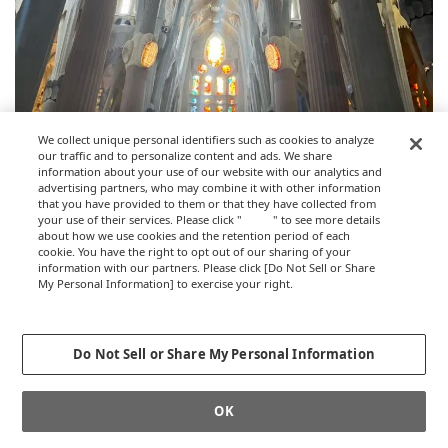
We collect unique personal identifiers such as cookies to analyze
our traffic and to personalize content and ads. We share
information about your use of our website with our analytics and
advertising partners, who may combine it with other information
that you have provided to them or that they have collected from
your use of their services. Please click "
here
" to see more details
about how we use cookies and the retention period of each
cookie. You have the right to opt out of our sharing of your
information with our partners. Please click [Do Not Sell or Share
My Personal Information] to exercise your right.
（写真提供：秋山さん）
Privacy Policy
Change your sell or share preference
2023年10月取材
Do Not Sell or Share My Personal Information
取材・執筆＝髙崎順子
アイキャッチ制作＝サンノ
OK
編集＝鬼頭佳代／ノオト