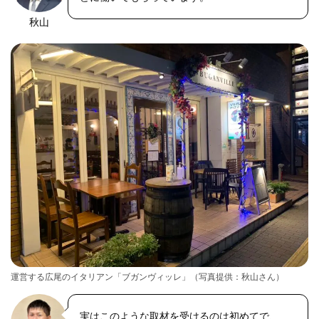
秋山
OLYMPUS
DIGITAL
CAMERA
運営する広尾のイタリアン「ブガンヴィッレ」（写真提供：秋山さん）
実はこのような取材を受けるのは初めてで、