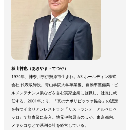
秋山哲也（あきやま・てつや）
1974年、神奈川県伊勢原市生まれ。A’S ホールディン株式
会社 代表取締役。青山学院大学卒業後、自動車整備業・ビ
ルメンテナンス業などを営む実家企業に就職し、社長に就
任する。2001年より、「真のナポリピッツァ協会」の認定
を持つイタリアンレストラン『リストランテ アルベロベ
ッロ』で飲食業に参入。地元伊勢原市のほか、東京都内、
メキシコなどで系列会社を経営している。