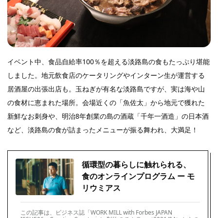
イベント中、食品自給率100％を超える淡路島の食もたっぷり堪能
しました。地元飲食店のケータリングやインターン生が運営する
居酒屋の出張出店も。玉ねぎが有名な淡路島ですが、実は海や山
の食材に恵まれた場所。会場近くの「魚佐太」から地元で獲れた
新鮮なお刺身や、明治8年創業の島の酒蔵「千年一酒造」の日本酒
など、淡路島の食が詰まったメニューが振る舞われ、大満足！
循環型の暮らしに触れられる、
食のオンラインプログラム ー モ
リウミアス
この記事は、ビジネス誌「WORK MILL with Forbes JAPAN