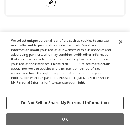
We collect unique personal identifiers such as cookies to analyze
連載：大阪・関西万博を勝手に盛り上げる有志
our traffic and to personalize content and ads. We share
団体「demo!expo」が生み出す共創
information about your use of our website with our analytics and
advertising partners, who may combine it with other information
that you have provided to them or that they have collected from
your use of their services. Please click "
here
" to see more details
about how we use cookies and the retention period of each
cookie. You have the right to opt out of our sharing of your
information with our partners. Please click [Do Not Sell or Share
My Personal Information] to exercise your right.
Privacy Policy
Change your sell or share preference
Do Not Sell or Share My Personal Information
万博会場で共鳴の祭を開
熱狂をアフター万博にどう
催！ EXPO酒場からライブ
つなぐ？ 大阪をアイデアシ
OK
パフォーマンスまで人々
ティにする方策を探ったカ
が“いのち”を響き合わせた
ンファレンスをレポート