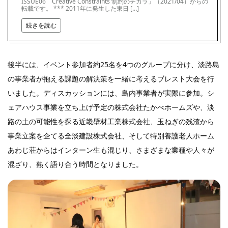
ISSUE06 Creative Constraints 制約のチカラ」（2021/04）からの
転載です。 *** 2011年に発生した東日 […]
続きを読む
後半には、イベント参加者約25名を4つのグループに分け、淡路島
の事業者が抱える課題の解決策を一緒に考えるブレスト大会を行
いました。ディスカッションには、島内事業者が実際に参加。シ
ェアハウス事業を立ち上げ予定の株式会社たかべホームズや、淡
路の土の可能性を探る近畿壁材工業株式会社、玉ねぎの残渣から
事業立案を企てる全淡建設株式会社、そして特別養護老人ホーム
あわじ荘からはインターン生も混じり、さまざまな業種や人々が
混ざり、熱く語り合う時間となりました。