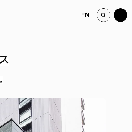
EN
ス
え